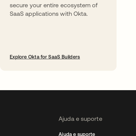
secure your entire ecosystem of
SaaS applications with Okta.
Explore Okta for SaaS Builders
abre em uma nova guia
Ajuda e suporte
Ajuda e suporte