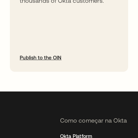
thousands of Okta customers.
Publish to the OIN
abre em uma nova guia
Como começar na Okta
Okta Platform