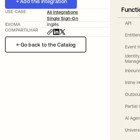
Add this integration
Functi
USE CASE
All Integrations
Single Sign-On
API
IDIOMA
Inglês
COMPARTILHAR
Entitl
Go back to the Catalog
Event 
Identit
Manag
Inbound
Inline 
Outbou
Partial
AI Agen
Univers