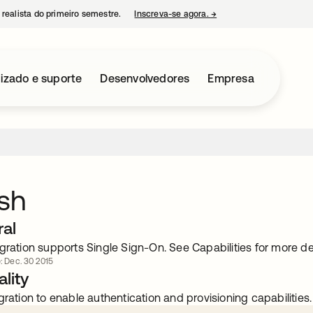
 realista do primeiro semestre.
Inscreva-se agora.
→
abre em uma nova guia
izado e suporte
Desenvolvedores
Empresa
sh
ral
gration supports Single Sign-On. See Capabilities for more det
o: Dec. 30 2015
lity
gration to enable authentication and provisioning capabilities.