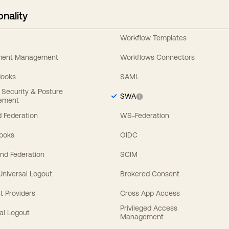
onality
Workflow Templates
ement Management
Workflows Connectors
Hooks
SAML
y Security & Posture
SWA
ement
 Federation
WS-Federation
Hooks
OIDC
nd Federation
SCIM
 Universal Logout
Brokered Consent
t Providers
Cross App Access
Privileged Access
al Logout
Management