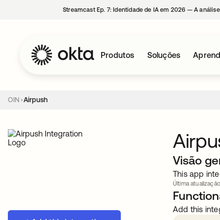
Streamcast Ep. 7: Identidade de IA em 2026 — A análise
Produtos
Soluções
Aprend
OIN
Airpush
Airpu
Visão ge
This app inte
Última atualizaçã
Functiona
Add this inte