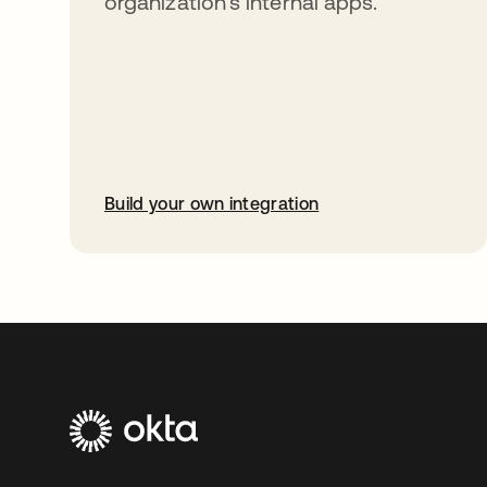
organization’s internal apps.
Build your own integration
abre em uma nova guia