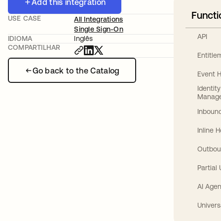
Add this integration
Functi
USE CASE
All Integrations
Single Sign-On
API
IDIOMA
Inglês
COMPARTILHAR
Entitl
Go back to the Catalog
Event 
Identit
Manag
Inbound
Inline 
Outbou
Partial
AI Agen
Univers