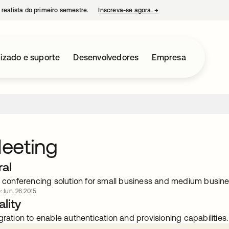
 realista do primeiro semestre.
Inscreva-se agora.
→
abre em uma nova guia
izado e suporte
Desenvolvedores
Empresa
eeting
ral
ne conferencing solution for small business and medium busin
: Jun. 26 2015
lity
gration to enable authentication and provisioning capabilities.