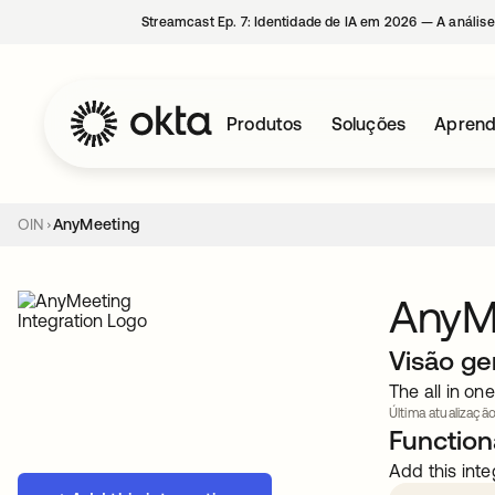
Streamcast Ep. 7: Identidade de IA em 2026 — A análise
Produtos
Soluções
Aprend
OIN
AnyMeeting
AnyM
Visão ge
The all in o
Última atualização
Functiona
Add this inte