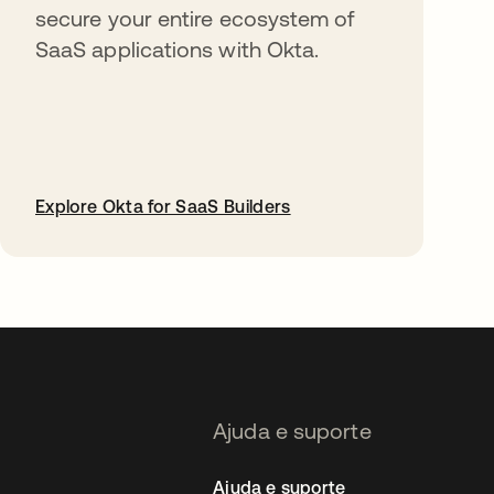
secure your entire ecosystem of
SaaS applications with Okta.
Explore Okta for SaaS Builders
abre em uma nova guia
Ajuda e suporte
Ajuda e suporte