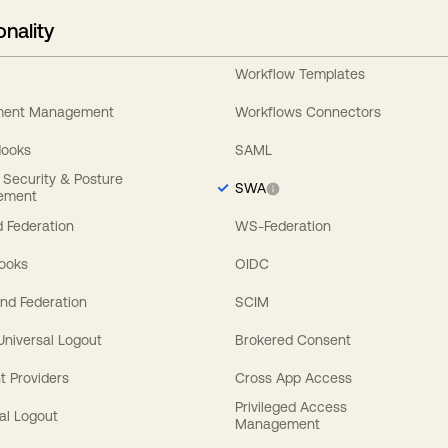
onality
Workflow Templates
ement Management
Workflows Connectors
Hooks
SAML
y Security & Posture
SWA
ement
 Federation
WS-Federation
Hooks
OIDC
nd Federation
SCIM
 Universal Logout
Brokered Consent
t Providers
Cross App Access
Privileged Access
al Logout
Management