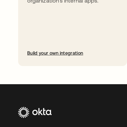
organization’s internal apps.
Build your own integration
abre em uma nova guia