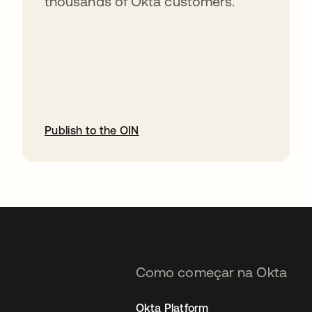
thousands of Okta customers.
Publish to the OIN
abre em uma nova guia
Como começar na Okta
Okta Platform