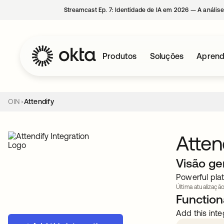
Streamcast Ep. 7: Identidade de IA em 2026 — A análise
Produtos
Soluções
Aprend
OIN
Attendify
Atten
Visão ge
Powerful pla
Última atualização
Functiona
Add this inte