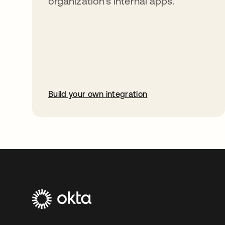
organization’s internal apps.
Build your own integration
abre em uma nova guia