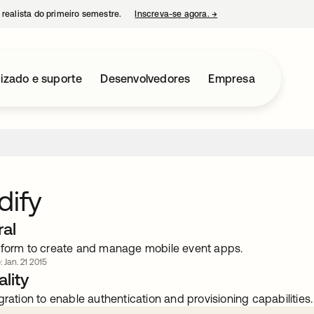
 realista do primeiro semestre.
Inscreva-se agora.
→
abre em uma nova guia
izado e suporte
Desenvolvedores
Empresa
dify
ral
tform to create and manage mobile event apps.
: Jan. 21 2015
lity
gration to enable authentication and provisioning capabilities.