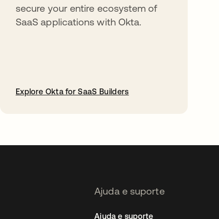
secure your entire ecosystem of
SaaS applications with Okta.
Explore Okta for SaaS Builders
abre em uma nova guia
Ajuda e suporte
Ajuda e suporte