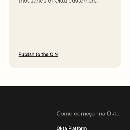
thousands of Okta customers.
Publish to the OIN
abre em uma nova guia
Como começar na Okta
Okta Platform