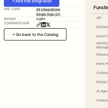
Add this integration
Functi
USE CASE
All Integrations
Single Sign-On
API
IDIOMA
Inglês
COMPARTILHAR
Entitl
Go back to the Catalog
Event 
Identit
Manag
Inbound
Inline 
Outbou
Partial
AI Agen
Univers