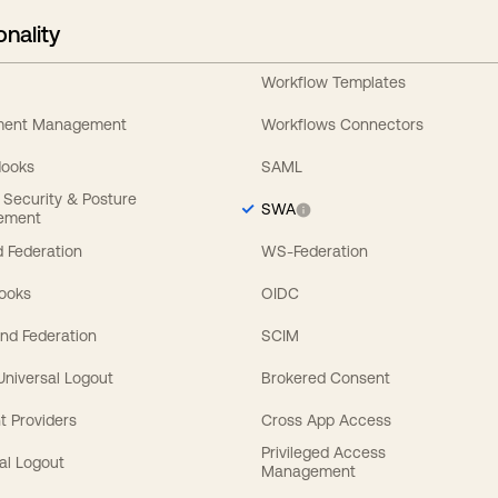
onality
Workflow Templates
ement Management
Workflows Connectors
Hooks
SAML
y Security & Posture
SWA
ement
 Federation
WS-Federation
Hooks
OIDC
nd Federation
SCIM
 Universal Logout
Brokered Consent
t Providers
Cross App Access
Privileged Access
al Logout
Management