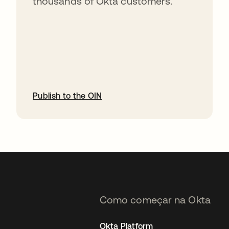
thousands of Okta customers.
Publish to the OIN
abre em uma nova guia
Como começar na Okta
Okta Platform