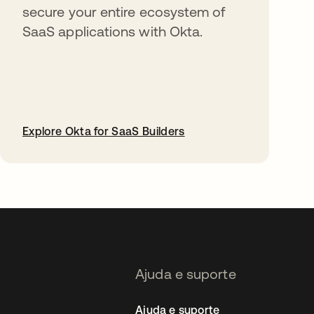
secure your entire ecosystem of
SaaS applications with Okta.
Explore Okta for SaaS Builders
abre em uma nova guia
Ajuda e suporte
Ajuda e suporte