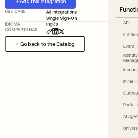
Add this integration
Functi
USE CASE
All Integrations
Single Sign-On
API
IDIOMA
Inglês
COMPARTILHAR
Entitl
Go back to the Catalog
Event 
Identit
Manag
Inbound
Inline 
Outbou
Partial
AI Agen
Univers