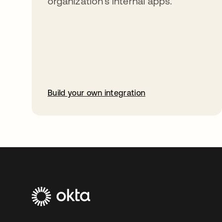
organization’s internal apps.
Build your own integration
abre em uma nova guia