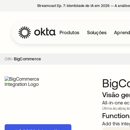
Streamcast Ep. 7: Identidade de IA em 2026 — A análise
Produtos
Soluções
Aprend
OIN
BigCommerce
BigC
Visão ge
All-in-one ec
Última atualização
Functiona
Add this inte