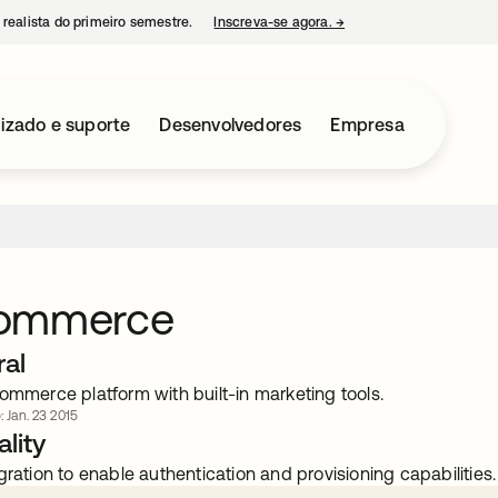
 realista do primeiro semestre.
Inscreva-se agora.
→
abre em uma nova guia
izado e suporte
Desenvolvedores
Empresa
ommerce
ral
ommerce platform with built-in marketing tools.
: Jan. 23 2015
lity
gration to enable authentication and provisioning capabilities.