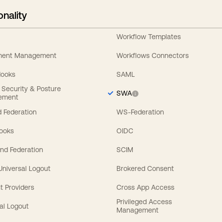
onality
Workflow Templates
ement Management
Workflows Connectors
Hooks
SAML
y Security & Posture
SWA
ement
 Federation
WS-Federation
Hooks
OIDC
nd Federation
SCIM
 Universal Logout
Brokered Consent
t Providers
Cross App Access
Privileged Access
al Logout
Management