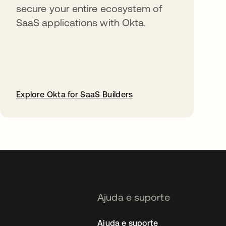
secure your entire ecosystem of
SaaS applications with Okta.
Explore Okta for SaaS Builders
abre em uma nova guia
Ajuda e suporte
Ajuda e suporte