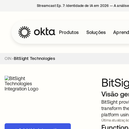
Streamcast Ep. 7: Identidade de IA em 2026 — A análise
Produtos
Soluções
Aprend
OIN
BitSight Technologies
BitSi
Visão ge
BitSight prov
transform the
platform usin
Última atualização
Functiona