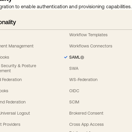
gration to enable authentication and provisioning capabilities.
onality
Workflow Templates
ement Management
Workflows Connectors
Hooks
SAML
y Security & Posture
SWA
ement
 Federation
WS-Federation
Hooks
OIDC
nd Federation
SCIM
 Universal Logout
Brokered Consent
t Providers
Cross App Access