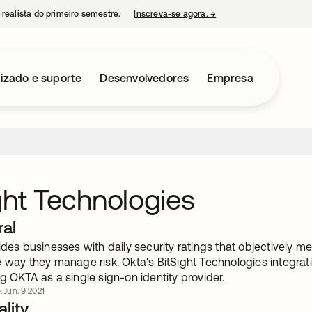
 realista do primeiro semestre.
Inscreva-se agora.
→
abre em uma nova guia
izado e suporte
Desenvolvedores
Empresa
ght Technologies
ral
ides businesses with daily security ratings that objectively
 way they manage risk. Okta's BitSight Technologies integrati
g OKTA as a single sign-on identity provider.
: Jun. 9 2021
lity