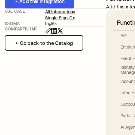
Add this integration
Add this inte
USE CASE
All Integrations
Single Sign-On
Functi
IDIOMA
Inglês
COMPARTILHAR
API
Go back to the Catalog
Entitl
Event 
Identit
Manag
Inbound
Inline 
Outbou
Partial
AI Agen