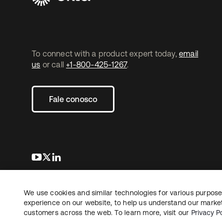
To connect with a product expert today,
email
us
or call
+1-800-425-1267
.
Fale conosco
abre em uma nova guia
abre em uma nova guia
abre em uma nova guia
We use cookies and similar technologies for various purposes
Copyright © 2026 Okta. Todos os direitos
Jurídico
reservados.
experience on our website, to help us understand our marketi
Suas es
customers across the web. To learn more, visit our
Privacy Po