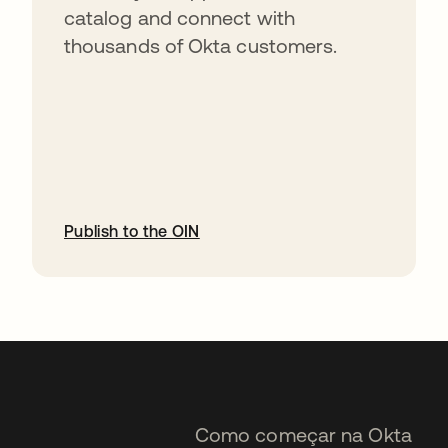
catalog and connect with
thousands of Okta customers.
Publish to the OIN
abre em uma nova guia
Como começar na Okta