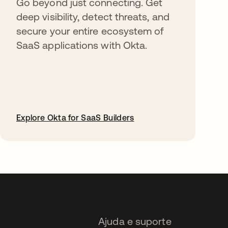
Go beyond just connecting. Get
deep visibility, detect threats, and
secure your entire ecosystem of
SaaS applications with Okta.
Explore Okta for SaaS Builders
abre em uma nova guia
Ajuda e suporte