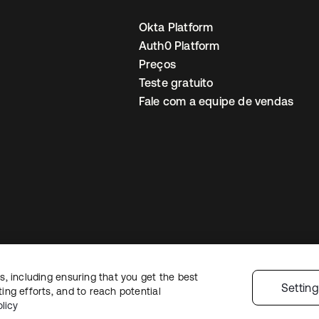
Okta Platform
Auth0 Platform
Preços
Teste gratuito
Fale com a equipe de vendas
, including ensuring that you get the best
Política de privacidade
Termos do site
Segurança
Mapa do site
Preferê
Settin
ng efforts, and to reach potential
colhas de privacidade
licy