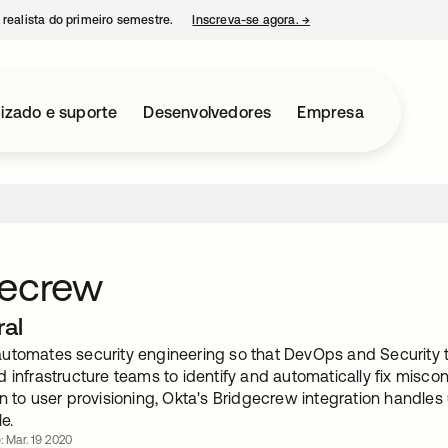
 realista do primeiro semestre.
Inscreva-se agora.
→
abre em uma nova guia
izado e suporte
Desenvolvedores
Empresa
gecrew
ral
utomates security engineering so that DevOps and Security t
 infrastructure teams to identify and automatically fix miscon
on to user provisioning, Okta's Bridgecrew integration handle
le.
: Mar. 19 2020