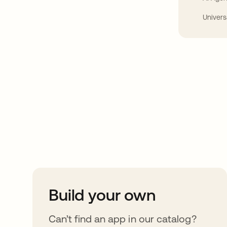
Univers
Take your integrat
further
Build your own
Can’t find an app in our catalog?