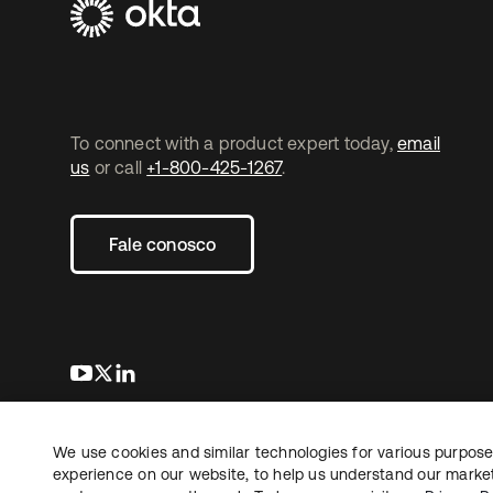
To connect with a product expert today,
email
us
or call
+1-800-425-1267
.
Fale conosco
abre em uma nova guia
abre em uma nova guia
abre em uma nova guia
We use cookies and similar technologies for various purposes
Copyright © 2026 Okta. Todos os direitos
Jurídico
reservados.
experience on our website, to help us understand our marketi
Suas es