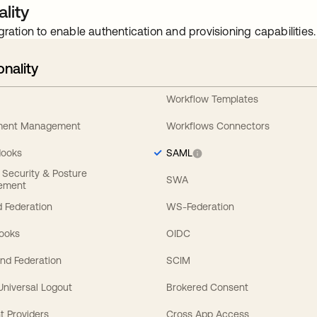
lity
gration to enable authentication and provisioning capabilities.
onality
Workflow Templates
ement Management
Workflows Connectors
Hooks
SAML
y Security & Posture
SWA
ement
 Federation
WS-Federation
Hooks
OIDC
nd Federation
SCIM
 Universal Logout
Brokered Consent
t Providers
Cross App Access