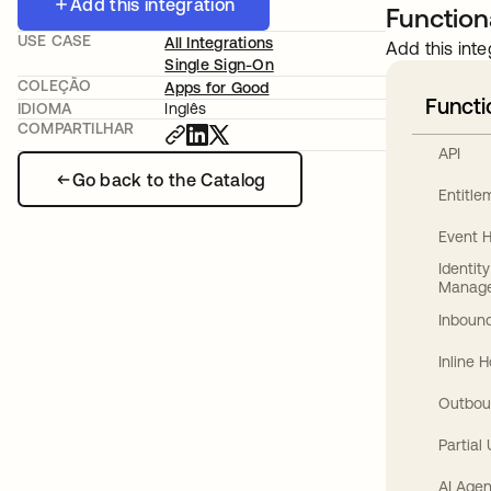
Add this integration
Functiona
USE CASE
All Integrations
Add this inte
Single Sign-On
COLEÇÃO
Apps for Good
Functi
IDIOMA
Inglês
COMPARTILHAR
API
Go back to the Catalog
Entitl
Event 
Identit
Manag
Inbound
Inline 
Outbou
Partial
AI Agen