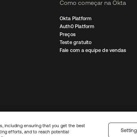
Como começar na Okta
Okta Platform
Auth0 Platform
Preços
Teste gratuito
Fale com a equipe de vendas
, including ensuring that you get the best
Política de privacidade
Termos do site
Segurança
Mapa do site
Preferê
Settin
ng efforts, and to reach potential
colhas de privacidade