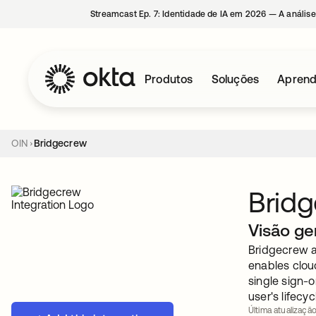
Streamcast Ep. 7: Identidade de IA em 2026 — A análise
Produtos
Soluções
Aprend
OIN
Bridgecrew
Brid
Visão ge
Bridgecrew a
enables cloud
single sign-
user's lifecyc
Última atualização