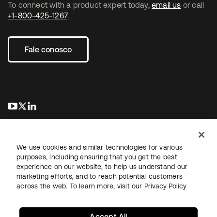
To connect with a product expert today,
email us
or call
+1-800-425-1267
.
Fale conosco
abre em uma nova guia
abre em uma nova guia
abre em uma nova guia
We use cookies and similar technologies for various
purposes, including ensuring that you get the best
experience on our website, to help us understand our
marketing efforts, and to reach potential customers
Jurídico
Política de privacidade
Termos do site
Segurança
across the web. To learn more, visit our
Privacy Policy
Mapa do site
Preferências de cookies
Suas escolhas de privacidade
Accept All