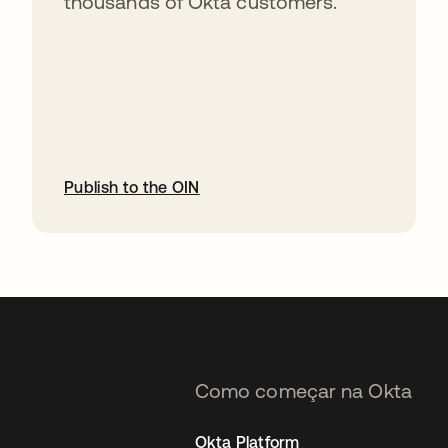
thousands of Okta customers.
Publish to the OIN
abre em uma nova guia
Como começar na Okta
Okta Platform