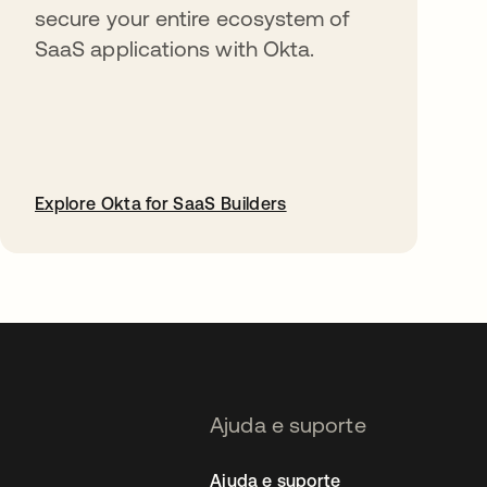
secure your entire ecosystem of
SaaS applications with Okta.
Explore Okta for SaaS Builders
abre em uma nova guia
Ajuda e suporte
Ajuda e suporte