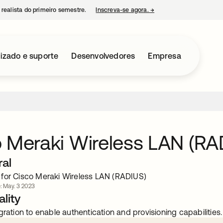
 realista do primeiro semestre.
Inscreva-se agora.
→
abre em uma nova guia
izado e suporte
Desenvolvedores
Empresa
 Meraki Wireless LAN (RA
ral
for Cisco Meraki Wireless LAN (RADIUS)
o: May. 3 2023
lity
gration to enable authentication and provisioning capabilities.