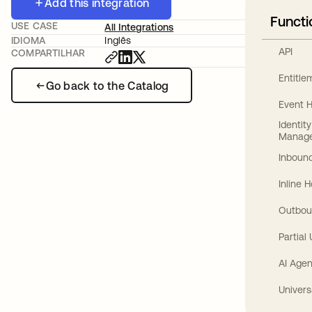
Add this integration
Functi
USE CASE
All Integrations
IDIOMA
Inglês
API
COMPARTILHAR
Entitl
Go back to the Catalog
Event 
Identit
Manag
Inbound
Inline 
Outbou
Partial
AI Agen
Univers