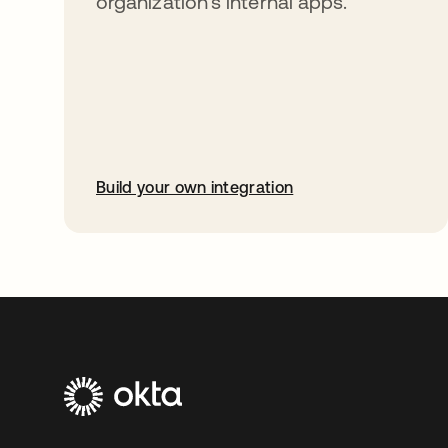
organization’s internal apps.
Build your own integration
abre em uma nova guia