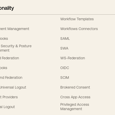
onality
Workflow Templates
ement Management
Workflows Connectors
Hooks
SAML
y Security & Posture
SWA
ement
 Federation
WS-Federation
Hooks
OIDC
nd Federation
SCIM
 Universal Logout
Brokered Consent
t Providers
Cross App Access
Privileged Access
al Logout
Management