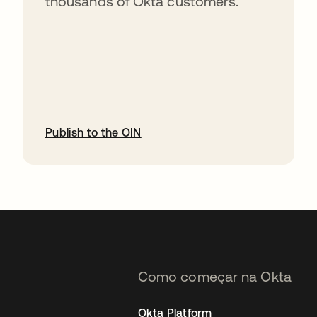
thousands of Okta customers.
Publish to the OIN
abre em uma nova guia
Como começar na Okta
Okta Platform