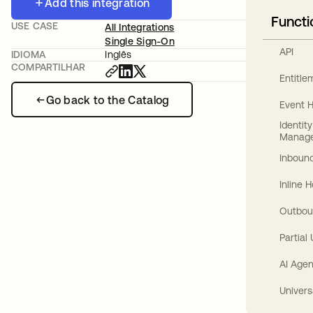
Add this integration
Functi
USE CASE
All Integrations
Single Sign-On
API
IDIOMA
Inglês
COMPARTILHAR
Entitl
Go back to the Catalog
Event 
Identit
Manag
Inbound
Inline 
Outbou
Partial
AI Agen
Univers