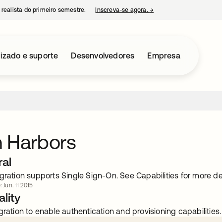
 realista do primeiro semestre.
Inscreva-se agora.
→
abre em uma nova guia
izado e suporte
Desenvolvedores
Empresa
n Harbors
ral
gration supports Single Sign-On. See Capabilities for more det
: Jun. 11 2015
lity
gration to enable authentication and provisioning capabilities.