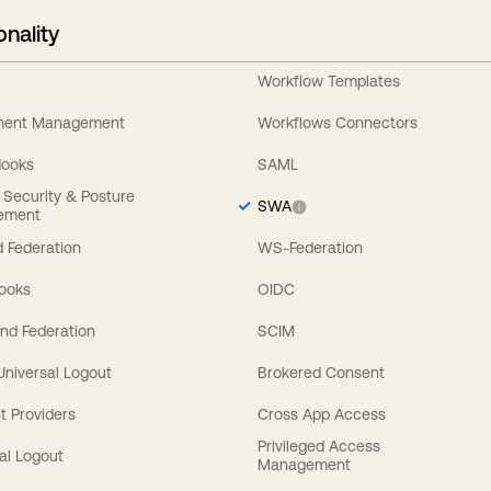
onality
Workflow Templates
ement Management
Workflows Connectors
Hooks
SAML
y Security & Posture
SWA
ement
 Federation
WS-Federation
Hooks
OIDC
nd Federation
SCIM
 Universal Logout
Brokered Consent
t Providers
Cross App Access
Privileged Access
al Logout
Management