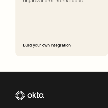
organization’s internal apps.
Build your own integration
abre em uma nova guia