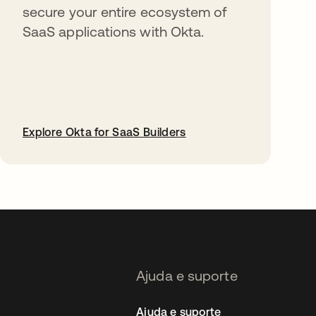
secure your entire ecosystem of
SaaS applications with Okta.
Explore Okta for SaaS Builders
abre em uma nova guia
Ajuda e suporte
Ajuda e suporte