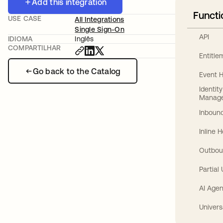
Add this integration
Functi
USE CASE
All Integrations
Single Sign-On
API
IDIOMA
Inglês
COMPARTILHAR
Entitl
Go back to the Catalog
Event 
Identit
Manag
Inbound
Inline 
Outbou
Partial
AI Agen
Univers