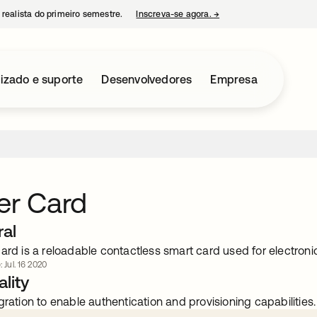
 realista do primeiro semestre.
Inscreva-se agora.
→
abre em uma nova guia
izado e suporte
Desenvolvedores
Empresa
er Card
ral
ard is a reloadable contactless smart card used for electronic
: Jul. 16 2020
lity
gration to enable authentication and provisioning capabilities.