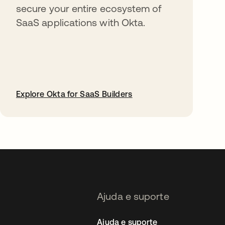
secure your entire ecosystem of
SaaS applications with Okta.
Explore Okta for SaaS Builders
abre em uma nova guia
Ajuda e suporte
Ajuda e suporte