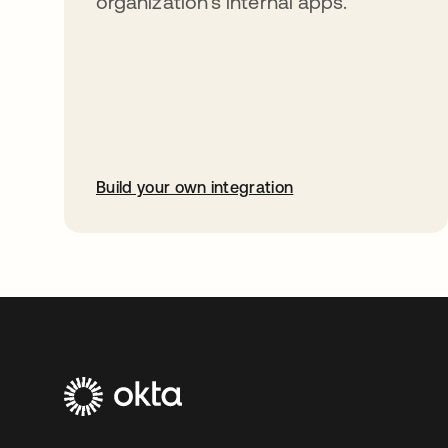
organization’s internal apps.
Build your own integration
abre em uma nova guia