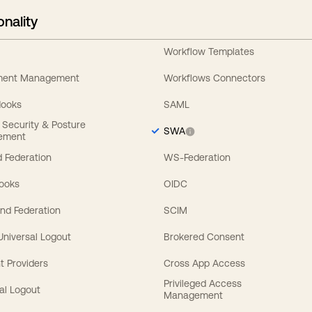
onality
Workflow Templates
ement Management
Workflows Connectors
Hooks
SAML
y Security & Posture
SWA
ement
 Federation
WS-Federation
Hooks
OIDC
nd Federation
SCIM
 Universal Logout
Brokered Consent
t Providers
Cross App Access
Privileged Access
al Logout
Management