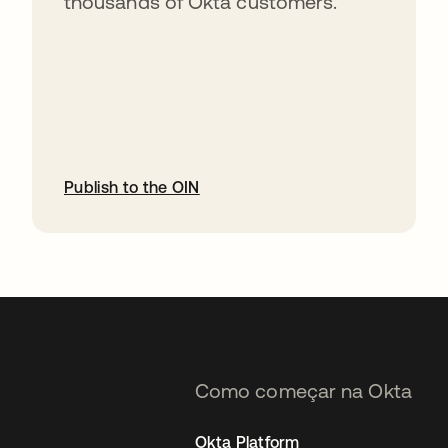
thousands of Okta customers.
Publish to the OIN
abre em uma nova guia
Como começar na Okta
Okta Platform