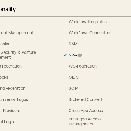
onality
Workflow Templates
ement Management
Workflows Connectors
Hooks
SAML
y Security & Posture
SWA
ement
 Federation
WS-Federation
Hooks
OIDC
nd Federation
SCIM
 Universal Logout
Brokered Consent
t Providers
Cross App Access
Privileged Access
al Logout
Management