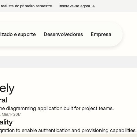
 realista do primeiro semestre.
Inscreva-se agora.
→
abre em uma nova guia
izado e suporte
Desenvolvedores
Empresa
ely
ral
ne diagramming application built for project teams.
: Mar. 17 2017
lity
gration to enable authentication and provisioning capabilities.