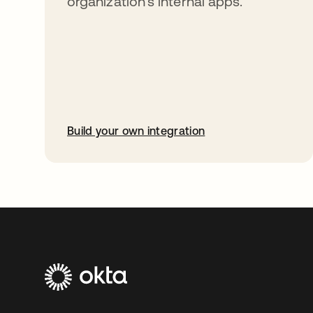
organization’s internal apps.
Build your own integration
abre em uma nova guia