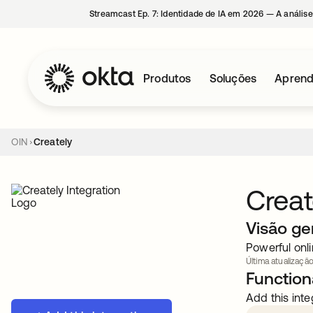
Streamcast Ep. 7: Identidade de IA em 2026 — A análise
Produtos
Soluções
Aprend
OIN
Creately
Creat
Visão ge
Powerful onli
Última atualização
Functiona
Add this inte