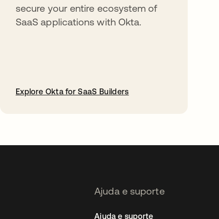
secure your entire ecosystem of
SaaS applications with Okta.
Explore Okta for SaaS Builders
abre em uma nova guia
Ajuda e suporte
Ajuda e suporte