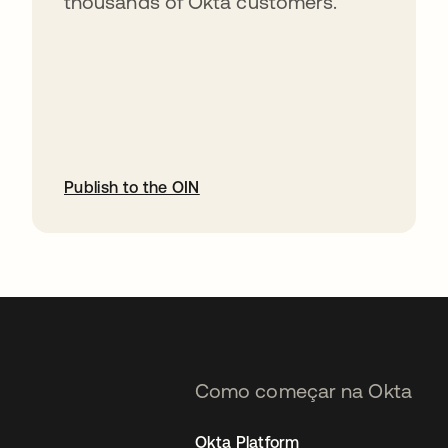
thousands of Okta customers.
Publish to the OIN
abre em uma nova guia
Como começar na Okta
Okta Platform