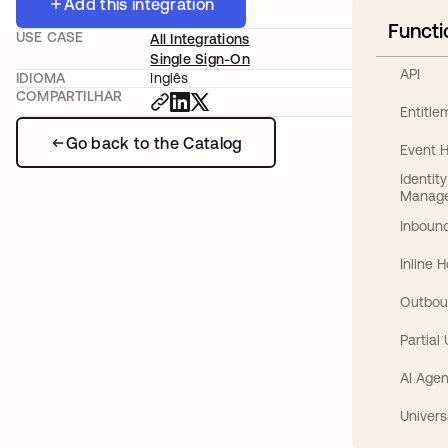
Add this integration
Functi
USE CASE
All Integrations
Single Sign-On
API
IDIOMA
Inglês
COMPARTILHAR
Entitl
Go back to the Catalog
Event 
Identit
Manag
Inbound
Inline 
Outbou
Partial
AI Agen
Univers