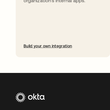
organization’s internal apps.
Build your own integration
abre em uma nova guia