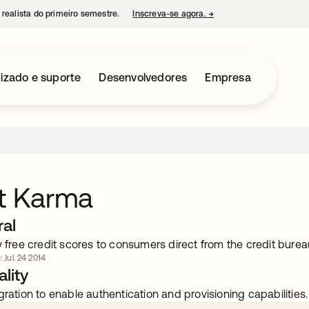
 realista do primeiro semestre.
Inscreva-se agora.
→
abre em uma nova guia
izado e suporte
Desenvolvedores
Empresa
it Karma
ral
y free credit scores to consumers direct from the credit burea
: Jul. 24 2014
lity
gration to enable authentication and provisioning capabilities.