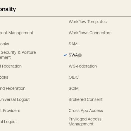
onality
Workflow Templates
ement Management
Workflows Connectors
Hooks
SAML
y Security & Posture
SWA
ement
 Federation
WS-Federation
Hooks
OIDC
nd Federation
SCIM
 Universal Logout
Brokered Consent
t Providers
Cross App Access
Privileged Access
al Logout
Management