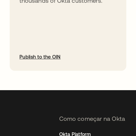
thousands of Okta customers.
Publish to the OIN
abre em uma nova guia
Como começar na Okta
Okta Platform