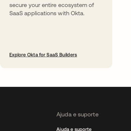
secure your entire ecosystem of
SaaS applications with Okta.
Explore Okta for SaaS Builders
abre em uma nova guia
Ajuda e suporte
Ajuda e suporte