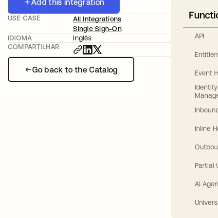
Add this integration
Functi
USE CASE
All Integrations
Single Sign-On
API
IDIOMA
Inglês
COMPARTILHAR
Entitl
Go back to the Catalog
Event 
Identit
Manag
Inbound
Inline 
Outbou
Partial
AI Agen
Univers