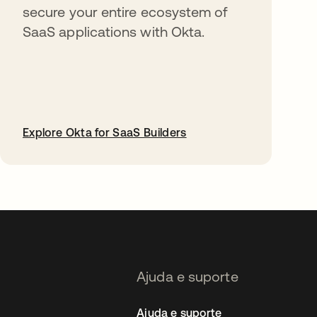
secure your entire ecosystem of
SaaS applications with Okta.
Explore Okta for SaaS Builders
abre em uma nova guia
Ajuda e suporte
Ajuda e suporte