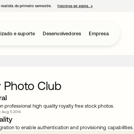
 realista do primeiro semestre.
Inscreva-se agora.
→
abre em uma nova guia
izado e suporte
Desenvolvedores
Empresa
r Photo Club
ral
on professional high quality royalty free stock photos.
: Aug. 5 2014
lity
gration to enable authentication and provisioning capabilities.