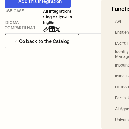
Add this integration
Functi
USE CASE
All Integrations
Single Sign-On
API
IDIOMA
Inglês
COMPARTILHAR
Entitl
Go back to the Catalog
Event 
Identit
Manag
Inbound
Inline 
Outbou
Partial
AI Agen
Univers