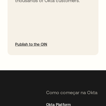
thousands of Okta customers.
Publish to the OIN
abre em uma nova guia
Como começar na Okta
Okta Platform