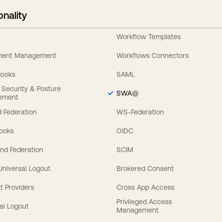
onality
Workflow Templates
ement Management
Workflows Connectors
Hooks
SAML
y Security & Posture
SWA
ement
 Federation
WS-Federation
Hooks
OIDC
nd Federation
SCIM
 Universal Logout
Brokered Consent
t Providers
Cross App Access
Privileged Access
al Logout
Management