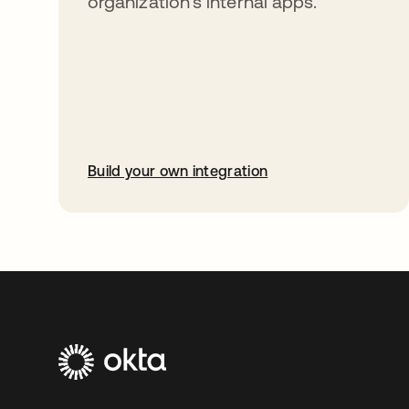
organization’s internal apps.
Build your own integration
abre em uma nova guia