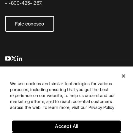
+1-800-425-1267
.
Fale conosco
abre em uma nova guia
abre em uma nova guia
abre em uma nova guia
We use cookies and similar technologies for various
purposes, including ensuring that you get the best
experience on our website, to help us understand our
marketing efforts, and to reach potential customers
Jurídico
Política de privacidade
Termos do site
Segurança
across the web. To learn more, visit our
Privacy Policy
Mapa do site
Preferências de cookies
Suas escolhas de privacidade
Accept All