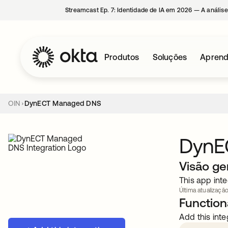
Streamcast Ep. 7: Identidade de IA em 2026 — A análise
Produtos
Soluções
Aprend
OIN
DynECT Managed DNS
DynE
Visão ge
This app inte
Última atualização
Functiona
Add this inte