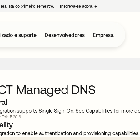
 realista do primeiro semestre.
Inscreva-se agora.
→
abre em uma nova guia
izado e suporte
Desenvolvedores
Empresa
CT Managed DNS
ral
gration supports Single Sign-On. See Capabilities for more det
: Feb. 5 2016
lity
gration to enable authentication and provisioning capabilities.