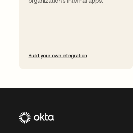
organization’s internal apps.
Build your own integration
abre em uma nova guia