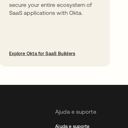
secure your entire ecosystem of
SaaS applications with Okta.
Explore Okta for SaaS Builders
abre em uma nova guia
Ajuda e suporte
Ajuda e suporte