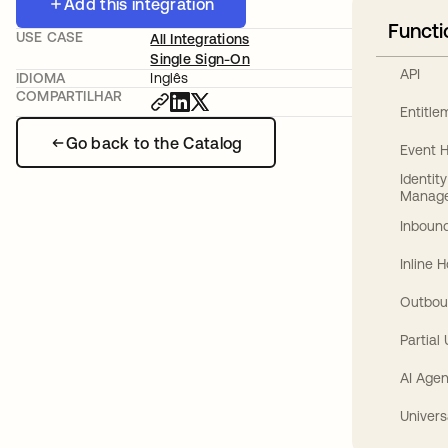
Add this integration
Functi
USE CASE
All Integrations
Single Sign-On
API
IDIOMA
Inglês
COMPARTILHAR
Entitl
Go back to the Catalog
Event 
Identit
Manag
Inbound
Inline 
Outbou
Partial
AI Agen
Univers