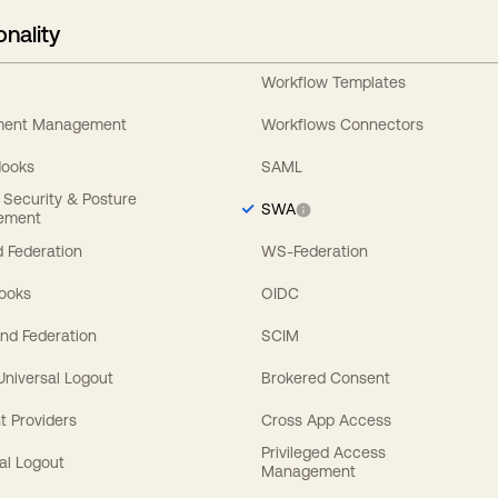
onality
Workflow Templates
ement Management
Workflows Connectors
Hooks
SAML
y Security & Posture
SWA
ement
 Federation
WS-Federation
Hooks
OIDC
nd Federation
SCIM
 Universal Logout
Brokered Consent
t Providers
Cross App Access
Privileged Access
al Logout
Management