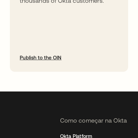
thousands of Okta customers.
Publish to the OIN
abre em uma nova guia
Como começar na Okta
Okta Platform