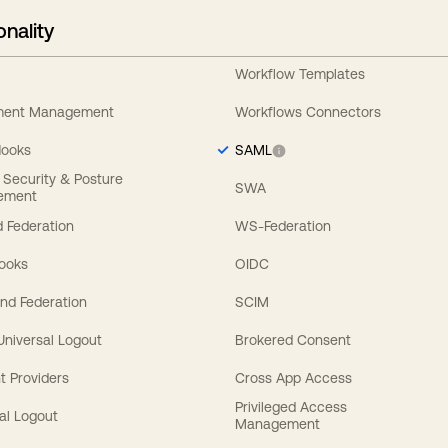
onality
Workflow Templates
ement Management
Workflows Connectors
Hooks
SAML
y Security & Posture
SWA
ement
 Federation
WS-Federation
Hooks
OIDC
nd Federation
SCIM
 Universal Logout
Brokered Consent
t Providers
Cross App Access
Privileged Access
al Logout
Management