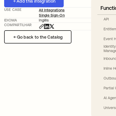
Add this integration
Functi
USE CASE
All Integrations
Single Sign-On
API
IDIOMA
Inglês
COMPARTILHAR
Entitl
Go back to the Catalog
Event 
Identit
Manag
Inbound
Inline 
Outbou
Partial
AI Agen
Univers