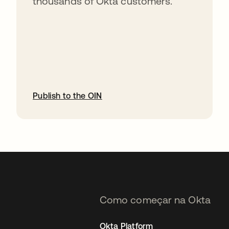
thousands of Okta customers.
Publish to the OIN
abre em uma nova guia
Como começar na Okta
Okta Platform