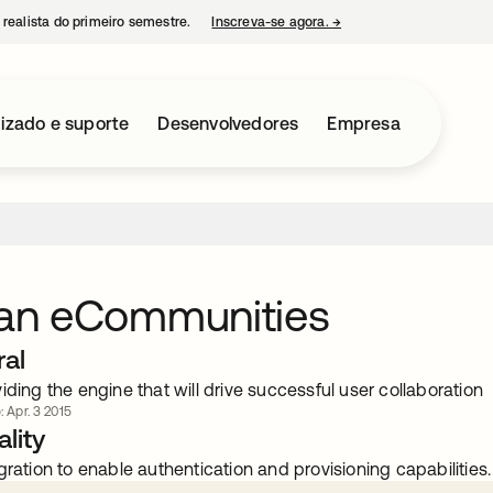
 realista do primeiro semestre.
Inscreva-se agora.
→
abre em uma nova guia
izado e suporte
Desenvolvedores
Empresa
ian eCommunities
ral
iding the engine that will drive successful user collaboration
: Apr. 3 2015
lity
gration to enable authentication and provisioning capabilities.