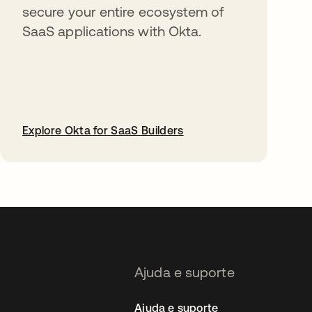
secure your entire ecosystem of
SaaS applications with Okta.
Explore Okta for SaaS Builders
abre em uma nova guia
Ajuda e suporte
Ajuda e suporte