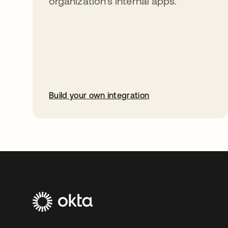
organization’s internal apps.
Build your own integration
abre em uma nova guia