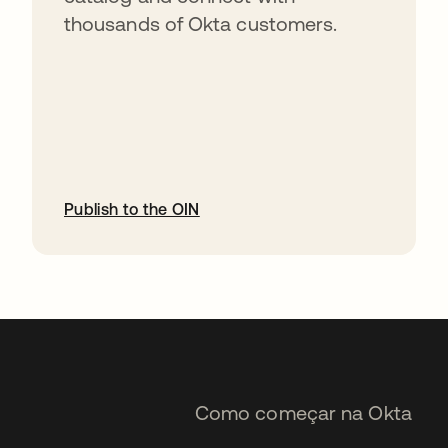
thousands of Okta customers.
Publish to the OIN
abre em uma nova guia
Como começar na Okta