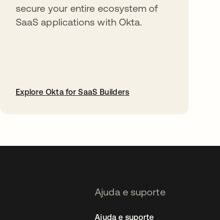
secure your entire ecosystem of
SaaS applications with Okta.
Explore Okta for SaaS Builders
abre em uma nova guia
Ajuda e suporte
Ajuda e suporte