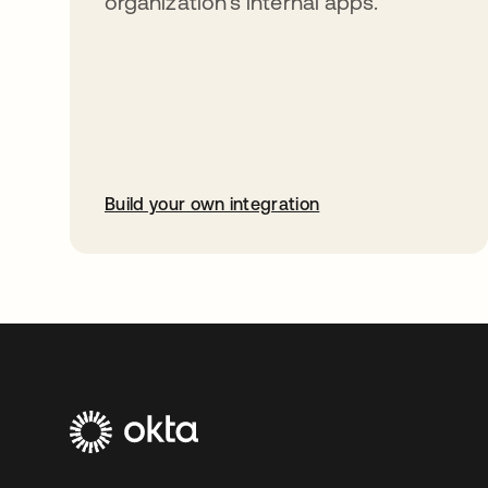
organization’s internal apps.
Build your own integration
abre em uma nova guia