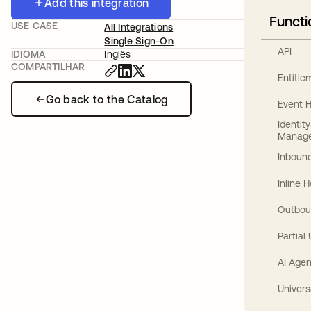
Add this integration
Functi
USE CASE
All Integrations
Single Sign-On
API
IDIOMA
Inglês
COMPARTILHAR
Entitl
Go back to the Catalog
Event 
Identit
Manag
Inbound
Inline 
Outbou
Partial
AI Agen
Univers