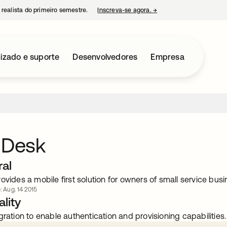
 realista do primeiro semestre.
Inscreva-se agora.
→
abre em uma nova guia
izado e suporte
Desenvolvedores
Empresa
 Desk
ral
ovides a mobile first solution for owners of small service bus
: Aug. 14 2015
lity
gration to enable authentication and provisioning capabilities.