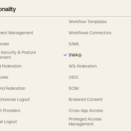
onality
Workflow Templates
ement Management
Workflows Connectors
Hooks
SAML
y Security & Posture
SWA
ement
 Federation
WS-Federation
Hooks
OIDC
nd Federation
SCIM
 Universal Logout
Brokered Consent
t Providers
Cross App Access
Privileged Access
al Logout
Management