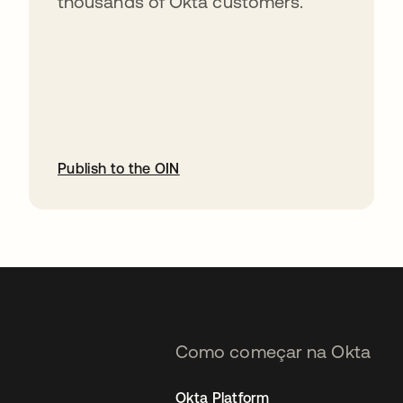
thousands of Okta customers.
Publish to the OIN
abre em uma nova guia
Como começar na Okta
Okta Platform