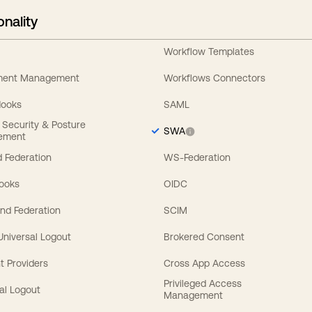
onality
Workflow Templates
ement Management
Workflows Connectors
Hooks
SAML
y Security & Posture
SWA
ement
 Federation
WS-Federation
Hooks
OIDC
nd Federation
SCIM
 Universal Logout
Brokered Consent
t Providers
Cross App Access
Privileged Access
al Logout
Management