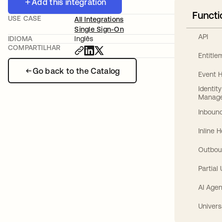
Add this integration
Functi
USE CASE
All Integrations
Single Sign-On
API
IDIOMA
Inglês
COMPARTILHAR
Entitl
Go back to the Catalog
Event 
Identit
Manag
Inbound
Inline 
Outbou
Partial
AI Agen
Univers