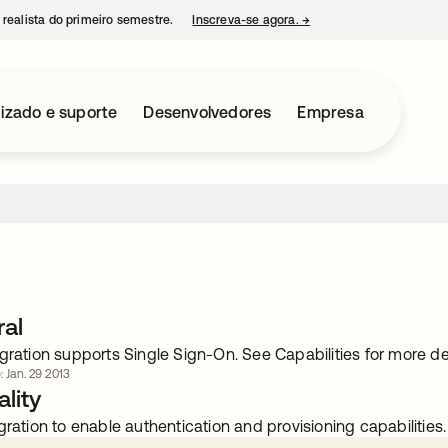
 realista do primeiro semestre.
Inscreva-se agora.
→
abre em uma nova guia
izado e suporte
Desenvolvedores
Empresa
ral
gration supports Single Sign-On. See Capabilities for more det
: Jan. 29 2013
lity
gration to enable authentication and provisioning capabilities.