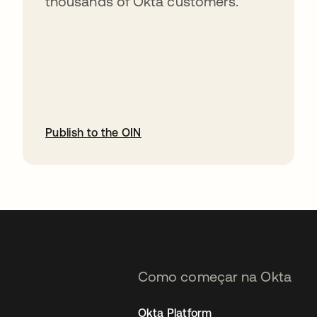
thousands of Okta customers.
Publish to the OIN
abre em uma nova guia
Como começar na Okta
Okta Platform