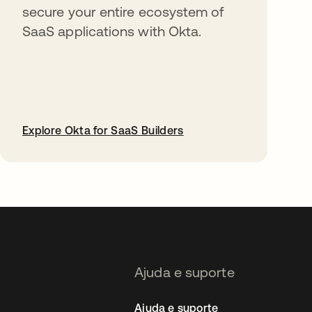
secure your entire ecosystem of
SaaS applications with Okta.
Explore Okta for SaaS Builders
abre em uma nova guia
Ajuda e suporte
Ajuda e suporte