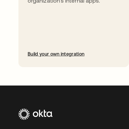
organization’s internal apps.
Build your own integration
abre em uma nova guia