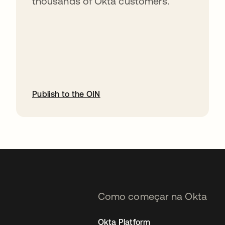
thousands of Okta customers.
Publish to the OIN
abre em uma nova guia
Como começar na Okta
Okta Platform