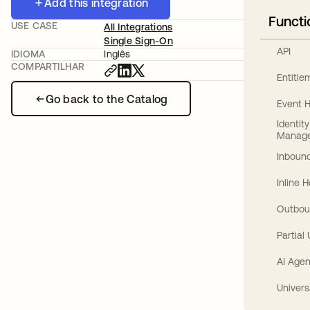
Add this integration
Functi
USE CASE
All Integrations
Single Sign-On
API
IDIOMA
Inglês
COMPARTILHAR
Entitl
Go back to the Catalog
Event 
Identit
Manag
Inbound
Inline 
Outbou
Partial
AI Agen
Univers