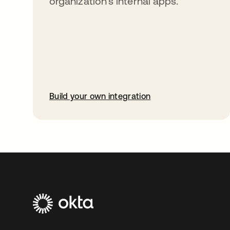
organization’s internal apps.
Build your own integration
abre em uma nova guia