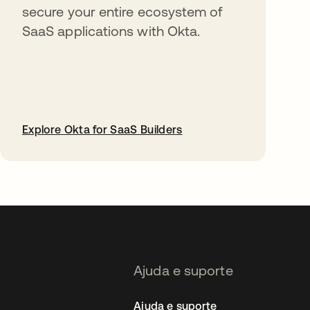
secure your entire ecosystem of
SaaS applications with Okta.
Explore Okta for SaaS Builders
abre em uma nova guia
Ajuda e suporte
Ajuda e suporte