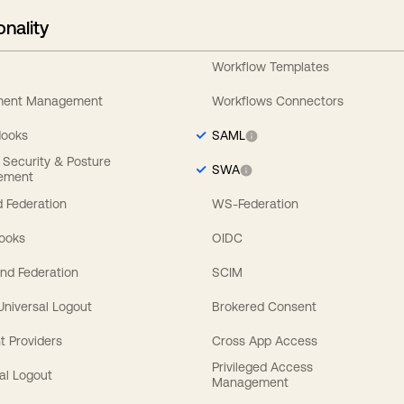
onality
Workflow Templates
ement Management
Workflows Connectors
Hooks
SAML
y Security & Posture
SWA
ement
 Federation
WS-Federation
Hooks
OIDC
nd Federation
SCIM
 Universal Logout
Brokered Consent
t Providers
Cross App Access
Privileged Access
al Logout
Management