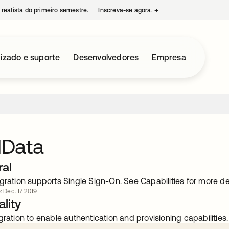
 realista do primeiro semestre.
Inscreva-se agora.
→
abre em uma nova guia
izado e suporte
Desenvolvedores
Empresa
Data
ral
gration supports Single Sign-On. See Capabilities for more det
: Dec. 17 2019
lity
gration to enable authentication and provisioning capabilities.