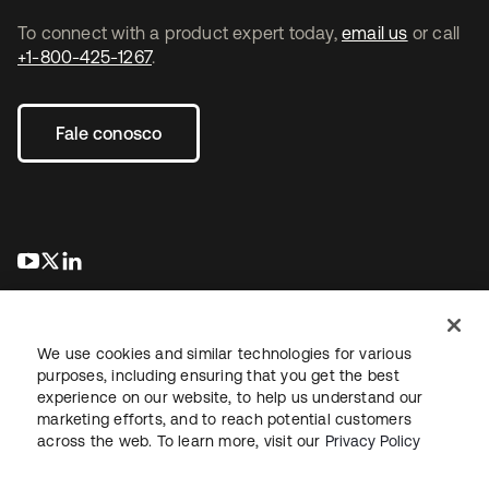
To connect with a product expert today,
email us
or call
+1-800-425-1267
.
Fale conosco
abre em uma nova guia
abre em uma nova guia
abre em uma nova guia
We use cookies and similar technologies for various
purposes, including ensuring that you get the best
experience on our website, to help us understand our
marketing efforts, and to reach potential customers
Jurídico
Política de privacidade
Termos do site
Segurança
across the web. To learn more, visit our
Privacy Policy
Mapa do site
Preferências de cookies
Suas escolhas de privacidade