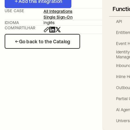
Add this integration
Functi
USE CASE
All Integrations
Single Sign-On
API
IDIOMA
Inglês
COMPARTILHAR
Entitl
Go back to the Catalog
Event 
Identit
Manag
Inbound
Inline 
Outbou
Partial
AI Agen
Univers