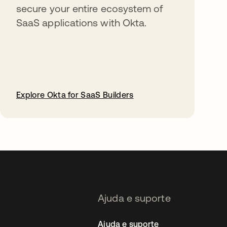
secure your entire ecosystem of
SaaS applications with Okta.
Explore Okta for SaaS Builders
abre em uma nova guia
Ajuda e suporte
Ajuda e suporte