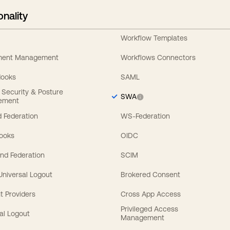
onality
Workflow Templates
ement Management
Workflows Connectors
Hooks
SAML
y Security & Posture
SWA
ement
 Federation
WS-Federation
Hooks
OIDC
nd Federation
SCIM
 Universal Logout
Brokered Consent
t Providers
Cross App Access
Privileged Access
al Logout
Management