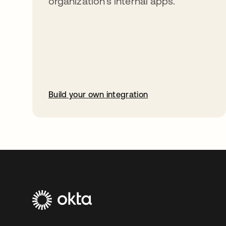
organization’s internal apps.
Build your own integration
abre em uma nova guia