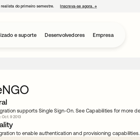
 realista do primeiro semestre.
Inscreva-se agora.
→
abre em uma nova guia
izado e suporte
Desenvolvedores
Empresa
deNGO
ral
gration supports Single Sign-On. See Capabilities for more det
: Oct. 9 2013
lity
gration to enable authentication and provisioning capabilities.