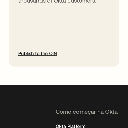
thousands of Okta customers.
Publish to the OIN
abre em uma nova guia
Como começar na Okta
Okta Platform