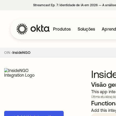
Streamcast Ep. 7: Identidade de IA em 2026 — A análise
Produtos
Soluções
Aprend
OIN
InsideNGO
Insi
Visão ge
This app inte
Última atualização
Functiona
Add this inte