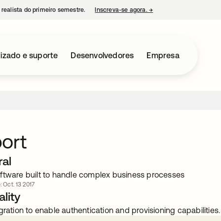
 realista do primeiro semestre.
Inscreva-se agora.
→
abre em uma nova guia
izado e suporte
Desenvolvedores
Empresa
ort
ral
ftware built to handle complex business processes
: Oct. 13 2017
lity
gration to enable authentication and provisioning capabilities.