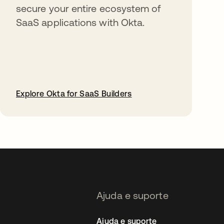
secure your entire ecosystem of
SaaS applications with Okta.
Explore Okta for SaaS Builders
abre em uma nova guia
Ajuda e suporte
Ajuda e suporte