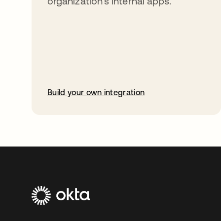
organization’s internal apps.
Build your own integration
abre em uma nova guia