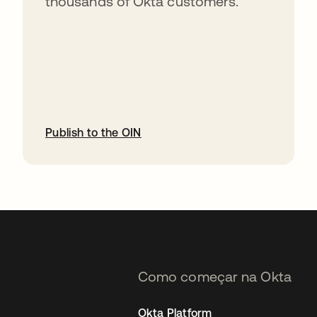
thousands of Okta customers.
Publish to the OIN
abre em uma nova guia
Como começar na Okta
Okta Platform