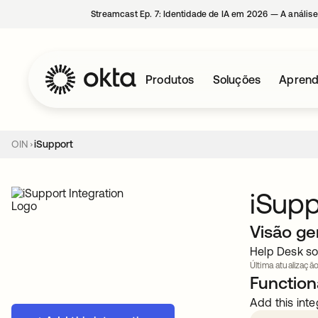
Streamcast Ep. 7: Identidade de IA em 2026 — A análise
Produtos
Soluções
Aprend
OIN
iSupport
iSupp
Visão ge
Help Desk so
Última atualização
Functiona
Add this inte