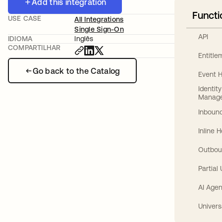
Add this integration
Functi
USE CASE
All Integrations
Single Sign-On
API
IDIOMA
Inglês
COMPARTILHAR
Entitl
Go back to the Catalog
Event 
Identit
Manag
Inbound
Inline 
Outbou
Partial
AI Agen
Univers