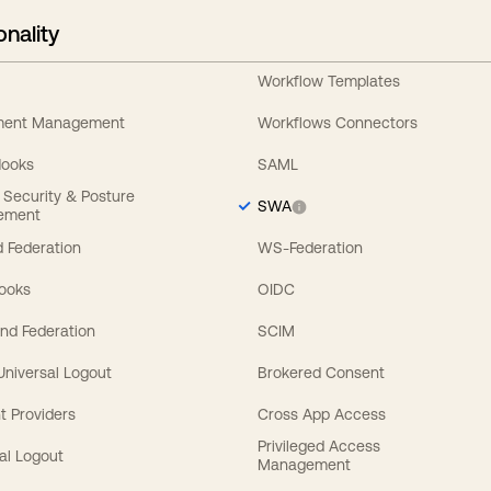
onality
Workflow Templates
ement Management
Workflows Connectors
Hooks
SAML
y Security & Posture
SWA
ement
 Federation
WS-Federation
Hooks
OIDC
nd Federation
SCIM
 Universal Logout
Brokered Consent
t Providers
Cross App Access
Privileged Access
al Logout
Management