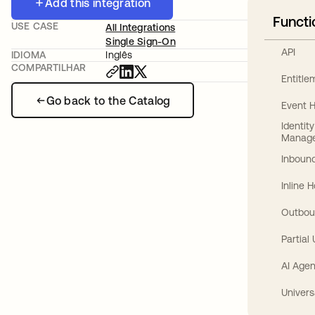
Add this integration
Functi
USE CASE
All Integrations
Single Sign-On
API
IDIOMA
Inglês
COMPARTILHAR
Entitl
Go back to the Catalog
Event 
Identit
Manag
Inbound
Inline 
Outbou
Partial
AI Agen
Univers