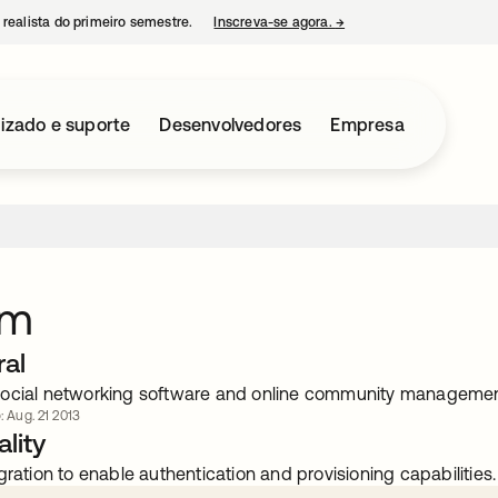
 realista do primeiro semestre.
Inscreva-se agora.
→
abre em uma nova guia
izado e suporte
Desenvolvedores
Empresa
um
ral
ocial networking software and online community management
: Aug. 21 2013
lity
gration to enable authentication and provisioning capabilities.