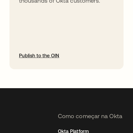
thousands of Okta customers.
Publish to the OIN
abre em uma nova guia
Como começar na Okta
Okta Platform