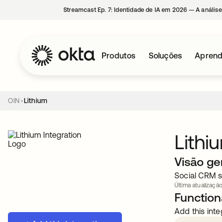
Streamcast Ep. 7: Identidade de IA em 2026 — A análise
Produtos
Soluções
Aprend
OIN
Lithium
Lithi
Visão ge
Social CRM s
Última atualização
Functiona
Add this inte