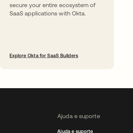
secure your entire ecosystem of
SaaS applications with Okta.
Explore Okta for SaaS Builders
abre em uma nova guia
Ajuda e suporte
Ajuda e suporte