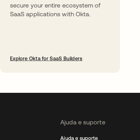
secure your entire ecosystem of
SaaS applications with Okta.
Explore Okta for SaaS Builders
abre em uma nova guia
Ajuda e suporte
Ajuda e suporte