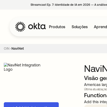
Streamcast Ep. 7: Identidade de IA em 2026 — A análise
Produtos
Soluções
Aprend
OIN
NaviNet
Navi
Visão ge
Americas lar
Última atualização
Functiona
Add this inte