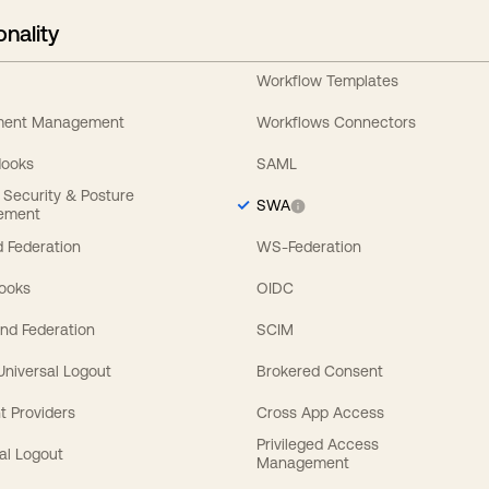
onality
Workflow Templates
ement Management
Workflows Connectors
Hooks
SAML
y Security & Posture
SWA
ement
 Federation
WS-Federation
Hooks
OIDC
nd Federation
SCIM
 Universal Logout
Brokered Consent
t Providers
Cross App Access
Privileged Access
al Logout
Management