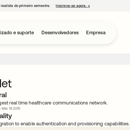
 realista do primeiro semestre.
Inscreva-se agora.
→
abre em uma nova guia
izado e suporte
Desenvolvedores
Empresa
Net
ral
gest real time healthcare communications network.
: Mar. 16 2015
lity
gration to enable authentication and provisioning capabilities.