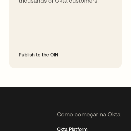
thousands of Okta customers.
Publish to the OIN
abre em uma nova guia
Como começar na Okta
Okta Platform