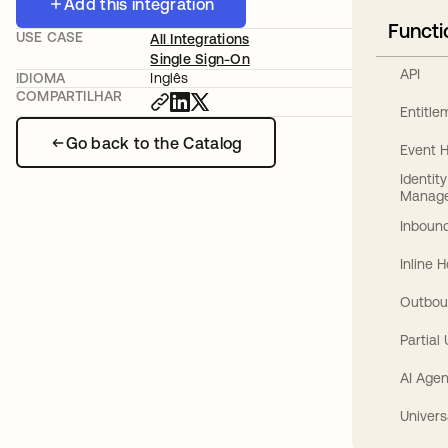
Add this integration
Functi
USE CASE
All Integrations
Single Sign-On
API
IDIOMA
Inglês
COMPARTILHAR
Entitl
Go back to the Catalog
Event 
Identit
Manag
Inbound
Inline 
Outbou
Partial
AI Agen
Univers