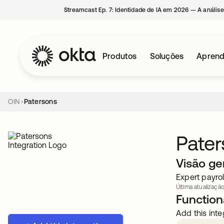
Streamcast Ep. 7: Identidade de IA em 2026 — A análise
Produtos
Soluções
Aprend
OIN
Patersons
Pate
Visão ge
Expert payro
Última atualização
Functiona
Add this inte