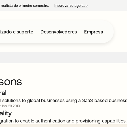
 realista do primeiro semestre.
Inscreva-se agora.
→
abre em uma nova guia
izado e suporte
Desenvolvedores
Empresa
rsons
ral
ll solutions to global businesses using a SaaS based busines
: Jan. 29 2013
lity
gration to enable authentication and provisioning capabilities.