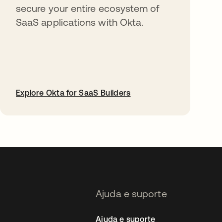
secure your entire ecosystem of
SaaS applications with Okta.
Explore Okta for SaaS Builders
abre em uma nova guia
Ajuda e suporte
Ajuda e suporte