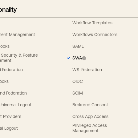
onality
Workflow Templates
ement Management
Workflows Connectors
Hooks
SAML
y Security & Posture
SWA
ement
 Federation
WS-Federation
Hooks
OIDC
nd Federation
SCIM
 Universal Logout
Brokered Consent
t Providers
Cross App Access
Privileged Access
al Logout
Management