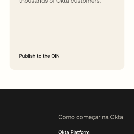
thousands of Okta customers.
Publish to the OIN
abre em uma nova guia
Como começar na Okta
Okta Platform