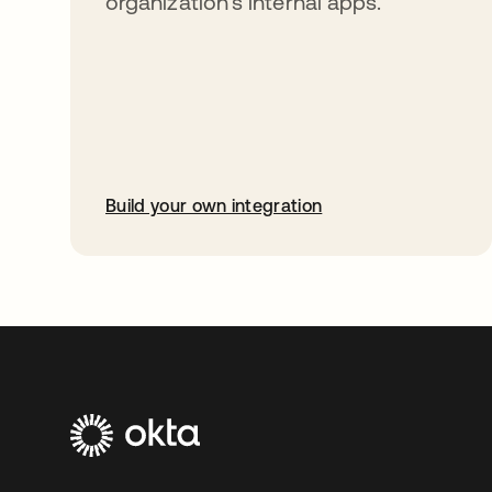
organization’s internal apps.
Build your own integration
abre em uma nova guia