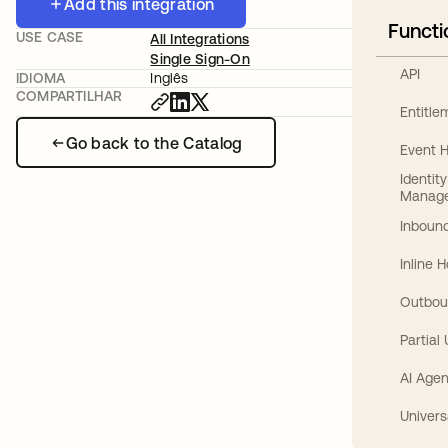
Add this integration
Functi
USE CASE
All Integrations
Single Sign-On
API
IDIOMA
Inglês
COMPARTILHAR
Entitl
Go back to the Catalog
Event 
Identit
Manag
Inbound
Inline 
Outbou
Partial
AI Agen
Univers