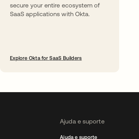
secure your entire ecosystem of
SaaS applications with Okta.
Explore Okta for SaaS Builders
abre em uma nova guia
Ajuda e suporte
Ajuda e suporte