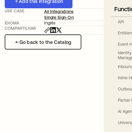
Add this integration
Functi
USE CASE
All Integrations
Single Sign-On
API
IDIOMA
Inglês
COMPARTILHAR
Entitl
Go back to the Catalog
Event 
Identit
Manag
Inbound
Inline 
Outbou
Partial
AI Agen
Univers