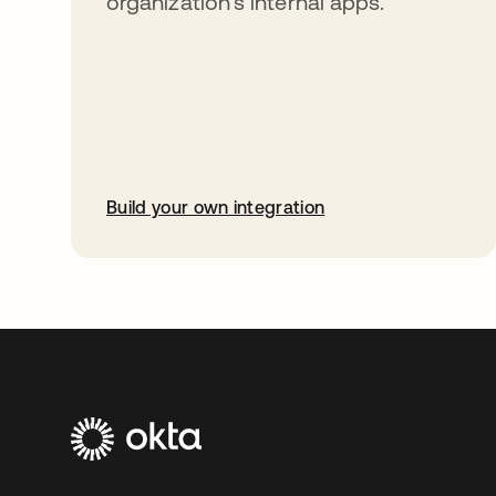
organization’s internal apps.
Build your own integration
abre em uma nova guia