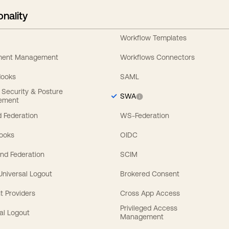
onality
Workflow Templates
ement Management
Workflows Connectors
Hooks
SAML
y Security & Posture
SWA
ement
 Federation
WS-Federation
Hooks
OIDC
nd Federation
SCIM
 Universal Logout
Brokered Consent
t Providers
Cross App Access
Privileged Access
al Logout
Management