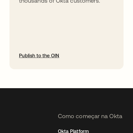
thousands of Okta customers.
Publish to the OIN
abre em uma nova guia
Como começar na Okta
Okta Platform