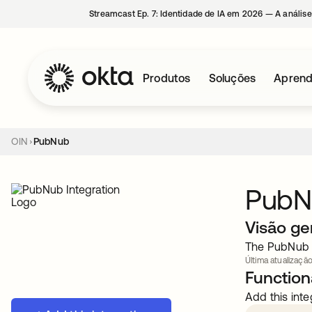
Streamcast Ep. 7: Identidade de IA em 2026 — A análise
Produtos
Soluções
Aprend
OIN
PubNub
PubN
Visão ge
The PubNub D
Última atualização
Functiona
Add this inte