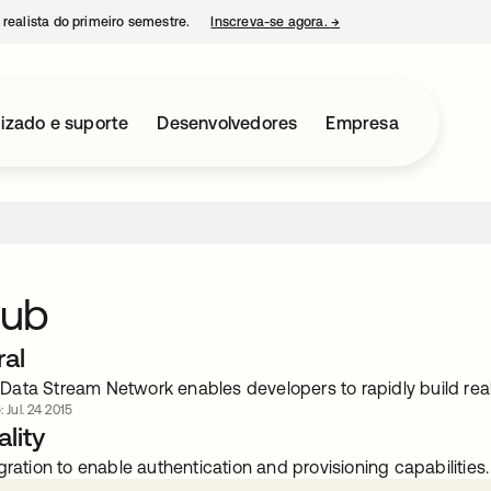
 realista do primeiro semestre.
Inscreva-se agora.
→
abre em uma nova guia
izado e suporte
Desenvolvedores
Empresa
ub
ral
ata Stream Network enables developers to rapidly build real
: Jul. 24 2015
lity
gration to enable authentication and provisioning capabilities.