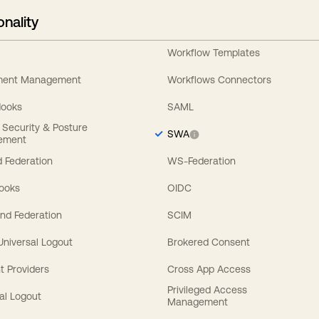
onality
Workflow Templates
ement Management
Workflows Connectors
Hooks
SAML
y Security & Posture
SWA
ement
 Federation
WS-Federation
Hooks
OIDC
nd Federation
SCIM
 Universal Logout
Brokered Consent
t Providers
Cross App Access
Privileged Access
al Logout
Management