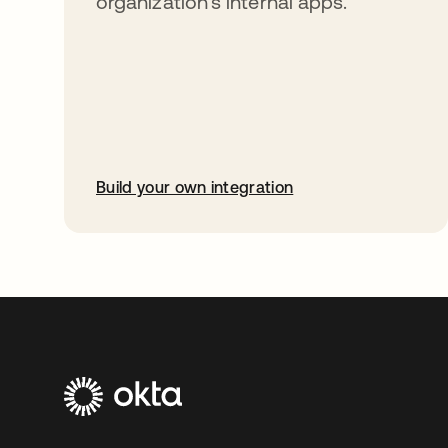
organization’s internal apps.
Build your own integration
abre em uma nova guia