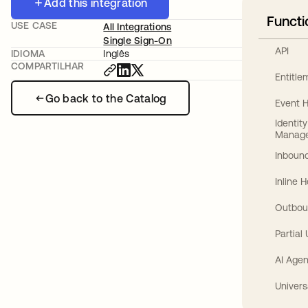
Add this integration
Functi
USE CASE
All Integrations
Single Sign-On
API
IDIOMA
Inglês
COMPARTILHAR
Entitl
Go back to the Catalog
Event 
Identit
Manag
Inbound
Inline 
Outbou
Partial
AI Agen
Univers