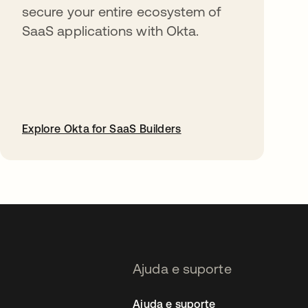
secure your entire ecosystem of
SaaS applications with Okta.
Explore Okta for SaaS Builders
abre em uma nova guia
Ajuda e suporte
Ajuda e suporte