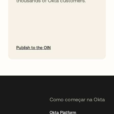
thousands of Okta customers.
Publish to the OIN
abre em uma nova guia
Como começar na Okta
Okta Platform