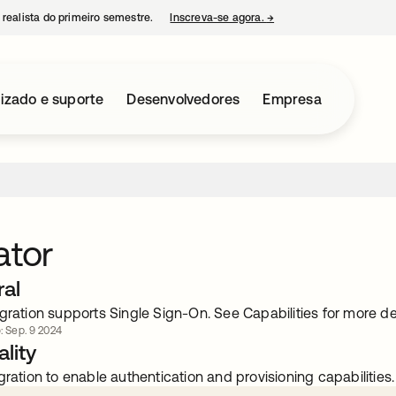
 realista do primeiro semestre.
Inscreva-se agora.
→
abre em uma nova guia
izado e suporte
Desenvolvedores
Empresa
ator
ral
gration supports Single Sign-On. See Capabilities for more det
o: Sep. 9 2024
lity
gration to enable authentication and provisioning capabilities.