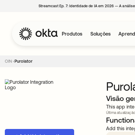
Streamcast Ep. 7: Identidade de IA em 2026 — A análise
Produtos
Soluções
Aprend
OIN
Purolator
Purol
Visão ge
This app inte
Última atualizaçã
Functiona
Add this inte