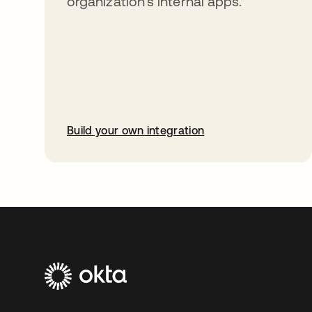
organization’s internal apps.
Build your own integration
abre em uma nova guia