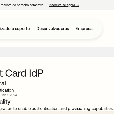
 realista do primeiro semestre.
Inscreva-se agora.
→
abre em uma nova guia
izado e suporte
Desenvolvedores
Empresa
 Card IdP
ral
ication
: Jan. 9 2024
lity
gration to enable authentication and provisioning capabilities.