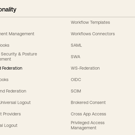
onality
Workflow Templates
ement Management
Workflows Connectors
Hooks
SAML
y Security & Posture
SWA
ement
 Federation
WS-Federation
Hooks
OIDC
nd Federation
SCIM
 Universal Logout
Brokered Consent
t Providers
Cross App Access
Privileged Access
al Logout
Management