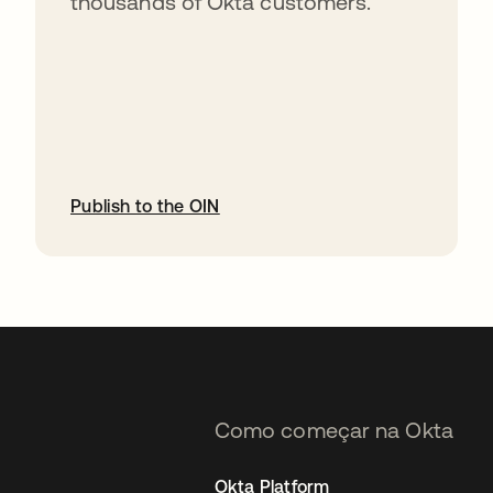
thousands of Okta customers.
Publish to the OIN
abre em uma nova guia
Como começar na Okta
Okta Platform