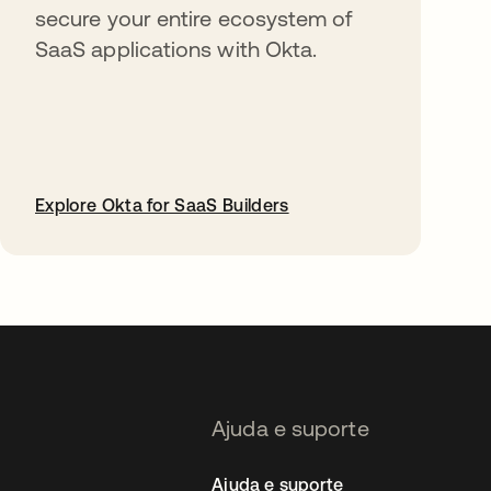
secure your entire ecosystem of
SaaS applications with Okta.
Explore Okta for SaaS Builders
abre em uma nova guia
Ajuda e suporte
Ajuda e suporte