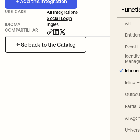
Add this integration
Functi
USE CASE
All Integrations
Social Login
API
IDIOMA
Inglês
COMPARTILHAR
Entitl
Go back to the Catalog
Event 
Identit
Manag
Inbound
Inline 
Outbou
Partial
AI Agen
Univers