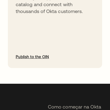
catalog and connect with
thousands of Okta customers.
Publish to the OIN
abre em uma nova guia
Como começar na Okta