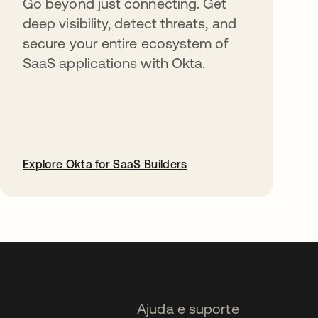
Go beyond just connecting. Get
deep visibility, detect threats, and
secure your entire ecosystem of
SaaS applications with Okta.
Explore Okta for SaaS Builders
abre em uma nova guia
Ajuda e suporte