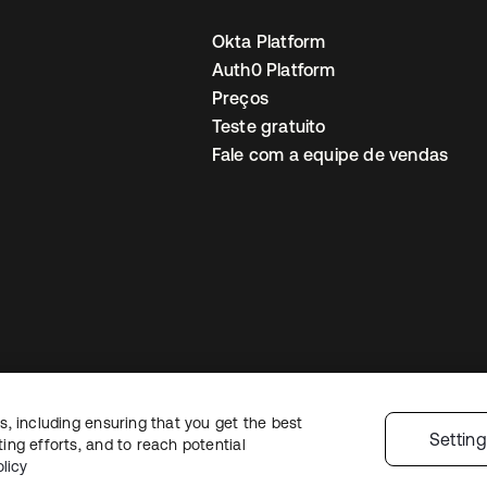
Okta Platform
Auth0 Platform
Preços
Teste gratuito
Fale com a equipe de vendas
, including ensuring that you get the best
Política de privacidade
Termos do site
Segurança
Mapa do site
Preferê
Settin
ng efforts, and to reach potential
colhas de privacidade
licy