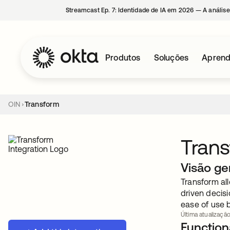
Streamcast Ep. 7: Identidade de IA em 2026 — A análise
Produtos
Soluções
Aprend
OIN
Transform
Tran
Visão ge
Transform all
driven decisi
ease of use 
Última atualização
Functiona