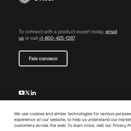
To connect with a product expert today,
email
us
or call
+1-800-425-1267
.
Fale conosco
abre em uma nova guia
abre em uma nova guia
abre em uma nova guia
We use cookies and similar technologies for various purposes
Copyright © 2026 Okta. Todos os direitos
Jurídico
reservados.
experience on our website, to help us understand our marketi
Suas es
customers across the web. To learn more, visit our
Privacy Po