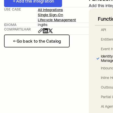
Add this integration
Add this inte
USE CASE
All Integrations
Single Sign-On
Functi
Lifecycle Management
IDIOMA
Inglês
COMPARTILHAR
API
Entitl
Go back to the Catalog
Event 
Identit
Manag
Inbound
Inline 
Outbou
Partial
AI Agen