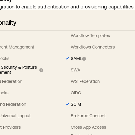
gration to enable authentication and provisioning capabilities.
onality
Workflow Templates
ement Management
Workflows Connectors
Hooks
SAML
y Security & Posture
SWA
ement
 Federation
WS-Federation
Hooks
OIDC
nd Federation
SCIM
 Universal Logout
Brokered Consent
t Providers
Cross App Access