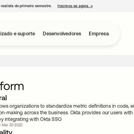
 realista do primeiro semestre.
Inscreva-se agora.
→
abre em uma nova guia
izado e suporte
Desenvolvedores
Empresa
sform
ral
ows organizations to standardize metric definitions in code,
on-making across the business. Okta provides our users with 
by integrating with Okta SSO
: Mar. 30 2022
lity