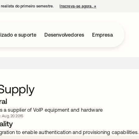
 realista do primeiro semestre.
Inscreva-se agora.
→
abre em uma nova guia
izado e suporte
Desenvolvedores
Empresa
Supply
ral
is a supplier of VoIP equipment and hardware
o: Aug. 20 2015
lity
gration to enable authentication and provisioning capabilities.