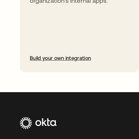
organization’s internal apps.
Build your own integration
abre em uma nova guia