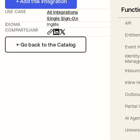
Add this integration
Functi
USE CASE
All Integrations
Single Sign-On
API
IDIOMA
Inglês
COMPARTILHAR
Entitl
Go back to the Catalog
Event 
Identit
Manag
Inbound
Inline 
Outbou
Partial
AI Agen
Univers