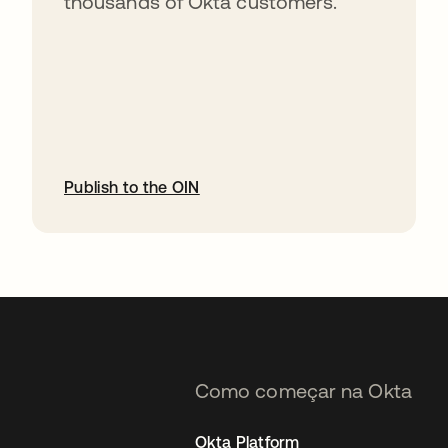
thousands of Okta customers.
Publish to the OIN
abre em uma nova guia
Como começar na Okta
Okta Platform