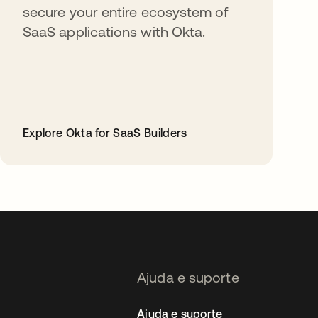
secure your entire ecosystem of
SaaS applications with Okta.
Explore Okta for SaaS Builders
abre em uma nova guia
Ajuda e suporte
Ajuda e suporte