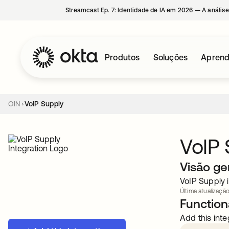
Streamcast Ep. 7: Identidade de IA em 2026 — A análise
Produtos
Soluções
Aprend
OIN
VoIP Supply
VoIP 
Visão ge
VoIP Supply 
Última atualizaçã
Functiona
Add this inte