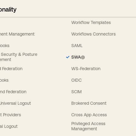
onality
Workflow Templates
ement Management
Workflows Connectors
Hooks
SAML
y Security & Posture
SWA
ement
 Federation
WS-Federation
Hooks
OIDC
nd Federation
SCIM
 Universal Logout
Brokered Consent
t Providers
Cross App Access
Privileged Access
al Logout
Management