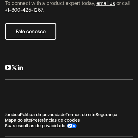
To connect with a product expert today,
email us
or call
+1-800-425-1267
.
Fale conosco
abre em uma nova guia
abre em uma nova guia
abre em uma nova guia
Jurídico
Política de privacidade
Termos do site
Segurança
Mapa do site
Preferências de cookies
Suas escolhas de privacidade