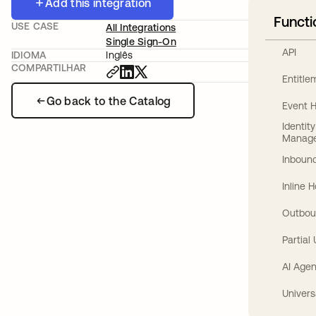
Add this integration
Functi
USE CASE
All Integrations
Single Sign-On
API
IDIOMA
Inglês
COMPARTILHAR
Entitl
Go back to the Catalog
Event 
Identit
Manag
Inbound
Inline 
Outbou
Partial
AI Agen
Univers