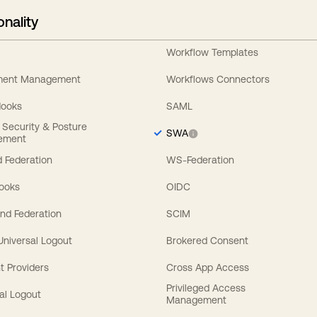
onality
Workflow Templates
ement Management
Workflows Connectors
Hooks
SAML
y Security & Posture
SWA
ement
 Federation
WS-Federation
Hooks
OIDC
nd Federation
SCIM
 Universal Logout
Brokered Consent
t Providers
Cross App Access
Privileged Access
al Logout
Management