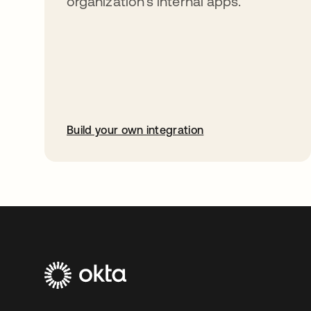
organization’s internal apps.
Build your own integration
abre em uma nova guia