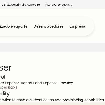
 realista do primeiro semestre.
Inscreva-se agora.
→
abre em uma nova guia
izado e suporte
Desenvolvedores
Empresa
ser
ral
ter Expense Reports and Expense Tracking
: Dec. 16 2013
lity
gration to enable authentication and provisioning capabilities.