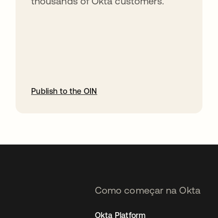
thousands of Okta customers.
Publish to the OIN
abre em uma nova guia
Como começar na Okta
Okta Platform