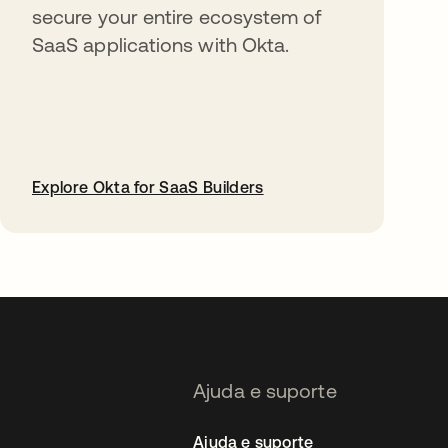
secure your entire ecosystem of
SaaS applications with Okta.
Explore Okta for SaaS Builders
abre em uma nova guia
Ajuda e suporte
Ajuda e suporte