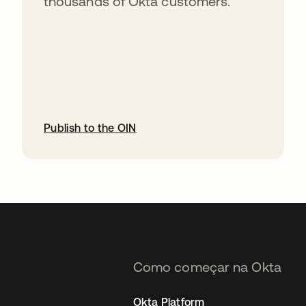
thousands of Okta customers.
Publish to the OIN
abre em uma nova guia
Como começar na Okta
Okta Platform