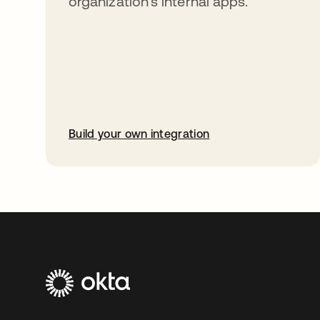
organization’s internal apps.
Build your own integration
abre em uma nova guia