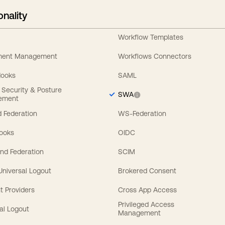
onality
Workflow Templates
ement Management
Workflows Connectors
Hooks
SAML
y Security & Posture
SWA
ement
 Federation
WS-Federation
Hooks
OIDC
nd Federation
SCIM
 Universal Logout
Brokered Consent
t Providers
Cross App Access
Privileged Access
al Logout
Management