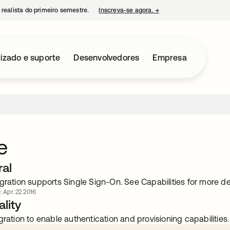
 realista do primeiro semestre.
Inscreva-se agora.
→
abre em uma nova guia
izado e suporte
Desenvolvedores
Empresa
e
ral
gration supports Single Sign-On. See Capabilities for more det
: Apr. 22 2016
lity
gration to enable authentication and provisioning capabilities.