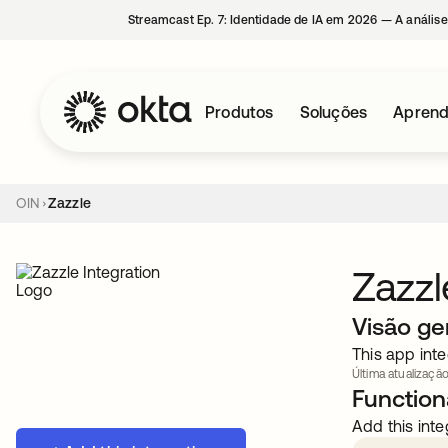
Streamcast Ep. 7: Identidade de IA em 2026 — A análise
Produtos
Soluções
Aprend
OIN
Zazzle
Zazzl
Visão ge
This app inte
Última atualização
Functiona
Add this inte