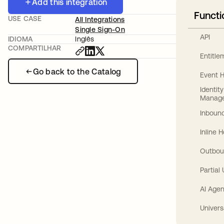
Add this integration
Functi
USE CASE
All Integrations
Single Sign-On
API
IDIOMA
Inglês
COMPARTILHAR
Entitl
Go back to the Catalog
Event 
Identit
Manag
Inbound
Inline 
Outbou
Partial
AI Agen
Univers