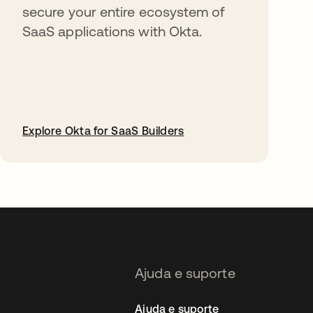
secure your entire ecosystem of
SaaS applications with Okta.
Explore Okta for SaaS Builders
abre em uma nova guia
Ajuda e suporte
Ajuda e suporte