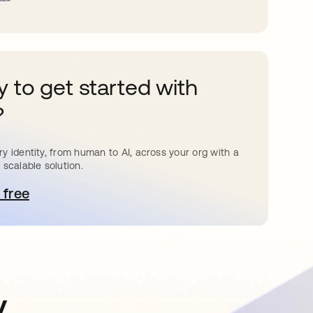
 to get started with
?
y identity, from human to AI, across your org with a
 scalable solution.
 free
bre em uma nova guia
y