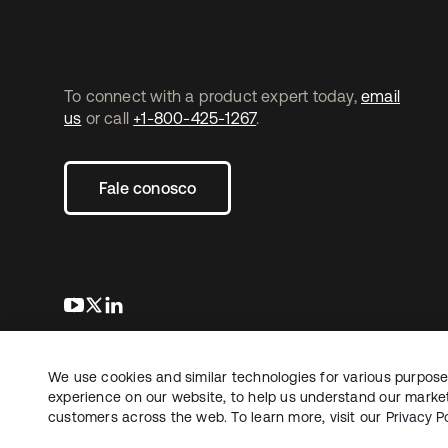
To connect with a product expert today,
email
us
or call
+1-800-425-1267
.
Fale conosco
abre em uma nova guia
abre em uma nova guia
abre em uma nova guia
We use cookies and similar technologies for various purposes
Copyright © 2026 Okta. Todos os direitos
Jurídico
reservados.
experience on our website, to help us understand our marketi
Suas es
customers across the web. To learn more, visit our
Privacy Po