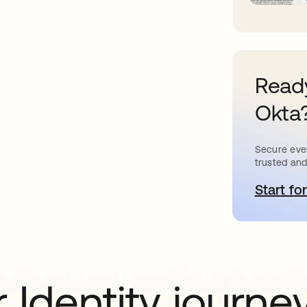
Ready
Okta
Secure ever
trusted and
Start for
a
 Identity journe