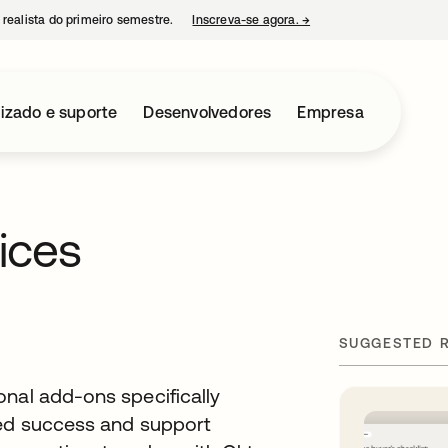
 realista do primeiro semestre.
Inscreva-se agora.
→
abre em uma nova guia
izado e suporte
Desenvolvedores
Empresa
ices
SUGGESTED 
onal add-ons specifically
zed success and support