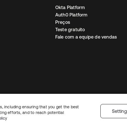
Okta Platform
Auth0 Platform
Preços
Teste gratuito
Fale com a equipe de vendas
, including ensuring that you get the best
Política de privacidade
Termos do site
Segurança
Mapa do site
Preferê
Settin
ng efforts, and to reach potential
colhas de privacidade
licy