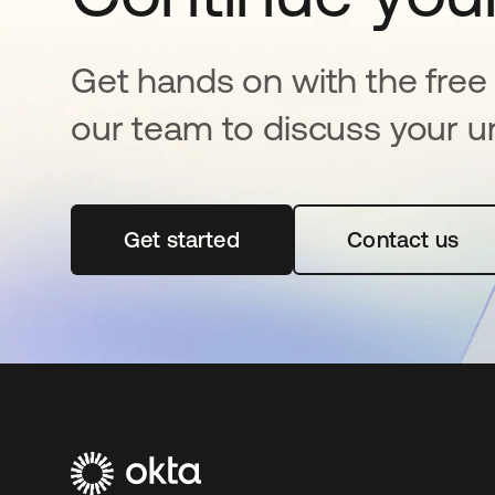
Get hands on with the free t
our team to discuss your u
Get started
abre em uma nova guia
Contact us