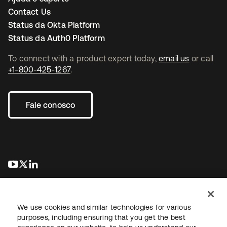
Contact Us
Status da Okta Platform
Status da Auth0 Platform
To connect with a product expert today,
email us
or call
+1-800-425-1267
.
Fale conosco
abre em uma nova guia
abre em uma nova guia
abre em uma nova guia
We use cookies and similar technologies for various
purposes, including ensuring that you get the best