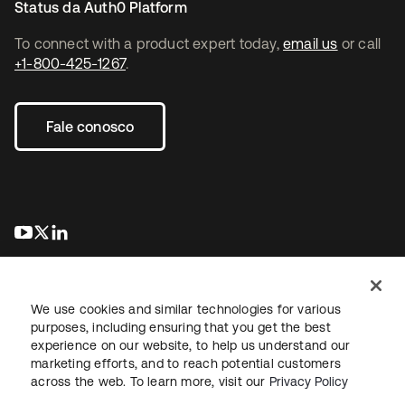
Status da Auth0 Platform
To connect with a product expert today,
email us
or call
+1-800-425-1267
.
Fale conosco
abre em uma nova guia
abre em uma nova guia
abre em uma nova guia
We use cookies and similar technologies for various
purposes, including ensuring that you get the best
experience on our website, to help us understand our
marketing efforts, and to reach potential customers
Jurídico
Política de privacidade
Termos do site
Segurança
across the web. To learn more, visit our
Privacy Policy
Mapa do site
Preferências de cookies
Suas escolhas de privacidade