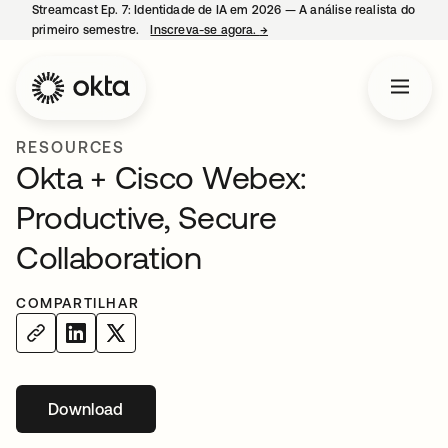
Streamcast Ep. 7: Identidade de IA em 2026 — A análise realista do
primeiro semestre.
Inscreva-se agora.
→
abre em uma nova guia
RESOURCES
Okta + Cisco Webex:
Productive, Secure
Collaboration
COMPARTILHAR
Download
abre em uma nova guia