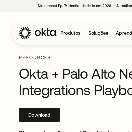
Streamcast Ep. 7: Identidade de IA em 2026 — A análise
Produtos
Soluções
Aprend
RESOURCES
Okta + Palo Alto N
Integrations Playb
Download
abre em uma nova guia