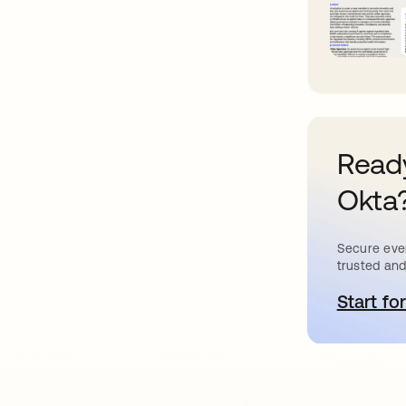
Ready
Okta
Secure ever
trusted and
Start for
a