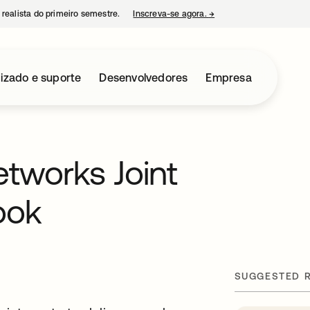
 realista do primeiro semestre.
Inscreva-se agora.
→
abre em uma nova guia
izado e suporte
Desenvolvedores
Empresa
etworks Joint
ook
SUGGESTED 