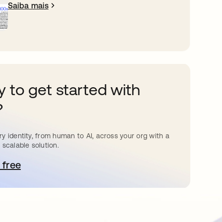
Saiba mais
 to get started with
?
y identity, from human to AI, across your org with a
 scalable solution.
 free
bre em uma nova guia