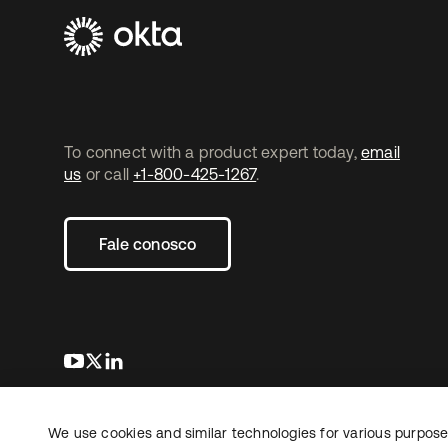
To connect with a product expert today,
email
us
or call
+1-800-425-1267
.
Fale conosco
abre em uma nova guia
abre em uma nova guia
abre em uma nova guia
We use cookies and similar technologies for various purposes
Copyright © 2026 Okta. Todos os direitos
Jurídico