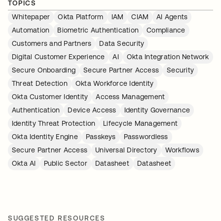
TOPICS
Whitepaper
Okta Platform
IAM
CIAM
AI Agents
Automation
Biometric Authentication
Compliance
Customers and Partners
Data Security
Digital Customer Experience
AI
Okta Integration Network
Secure Onboarding
Secure Partner Access
Security
Threat Detection
Okta Workforce Identity
Okta Customer Identity
Access Management
Authentication
Device Access
Identity Governance
Identity Threat Protection
Lifecycle Management
Okta Identity Engine
Passkeys
Passwordless
Secure Partner Access
Universal Directory
Workflows
Okta AI
Public Sector
Datasheet
Datasheet
SUGGESTED RESOURCES