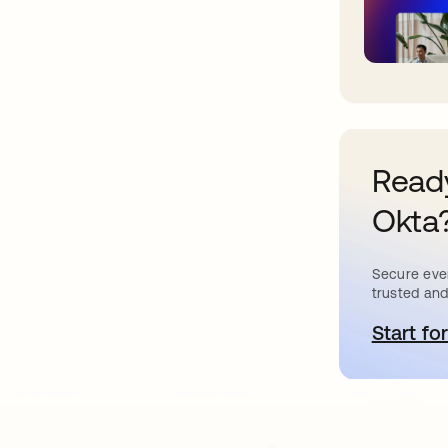
Ready
Okta
Secure ever
trusted and
Start for
a