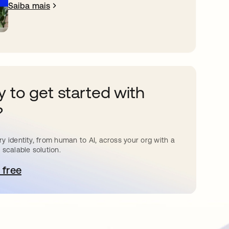
Saiba mais
 to get started with
?
y identity, from human to AI, across your org with a
 scalable solution.
 free
bre em uma nova guia