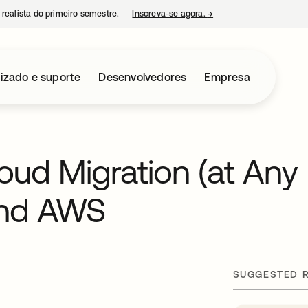
 realista do primeiro semestre.
Inscreva-se agora.
→
abre em uma nova guia
izado e suporte
Desenvolvedores
Empresa
oud Migration (at Any
and AWS
SUGGESTED 