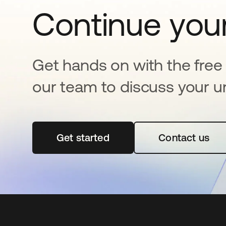
Continue your
Get hands on with the free t
our team to discuss your u
Get started
abre em uma nova guia
Contact us