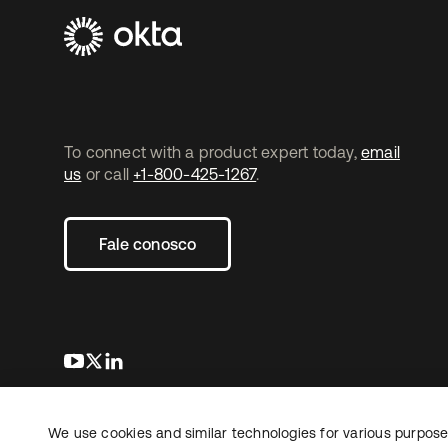
To connect with a product expert today,
email
us
or call
+1-800-425-1267
.
Fale conosco
abre em uma nova guia
abre em uma nova guia
abre em uma nova guia
We use cookies and similar technologies for various purposes
Copyright © 2026 Okta. Todos os direitos
Jurídico