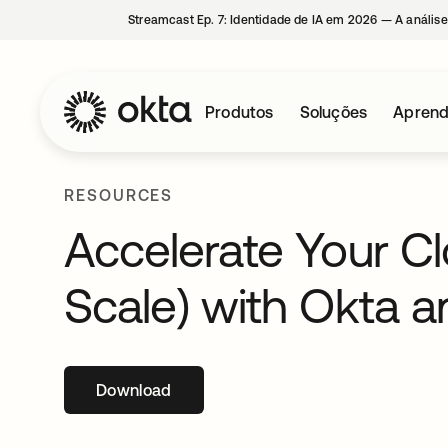
Streamcast Ep. 7: Identidade de IA em 2026 — A análise
Produtos
Soluções
Aprend
RESOURCES
Accelerate Your Cl
Scale) with Okta 
Download
abre em uma nova guia