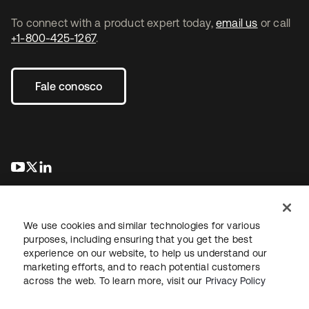
To connect with a product expert today,
email us
or call
+1-800-425-1267
.
Fale conosco
abre em uma nova guia
abre em uma nova guia
abre em uma nova guia
We use cookies and similar technologies for various
purposes, including ensuring that you get the best
experience on our website, to help us understand our
marketing efforts, and to reach potential customers
Jurídico
Política de privacidade
Termos do site
Segurança
across the web. To learn more, visit our
Privacy Policy
Mapa do site
Preferências de cookies
Suas escolhas de privacidade