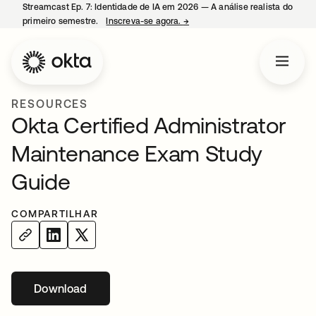
Streamcast Ep. 7: Identidade de IA em 2026 — A análise realista do
primeiro semestre.
Inscreva-se agora.
→
abre em uma nova guia
RESOURCES
Okta Certified Administrator
Maintenance Exam Study
Guide
COMPARTILHAR
Download
abre em uma nova guia