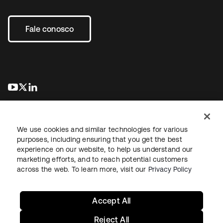
Fale conosco
abre em uma nova guia
abre em uma nova guia
abre em uma nova guia
We use cookies and similar technologies for various
purposes, including ensuring that you get the best
experience on our website, to help us understand our
marketing efforts, and to reach potential customers
Jurídico
Política de privacidade
Termos do site
Segurança
across the web. To learn more, visit our
Privacy Policy
Mapa do site
Preferências de cookies
Suas escolhas de privacidade
Accept All
Reject All