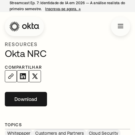
Streamcast Ep. 7: Identidade de IA em 2026 — A análise realista do
primeiro semestre.
Inscreva-se agora.
→
abre em uma nova guia
RESOURCES
Okta NRC
COMPARTILHAR
Download
abre em uma nova guia
TOPICS
Whitepaper
Customers and Partners
Cloud Security