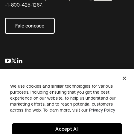
+1-800-425-1267
.
Fale conosco
abre em uma nova guia
abre em uma nova guia
abre em uma nova guia
We use cookies and similar technologies for various
purposes, including ensuring that you get the best
experience on our website, to help us understand our
marketing efforts, and to reach potential customers
Jurídico
Política de privacidade
Termos do site
Segurança
across the web. To learn more, visit our
Privacy Policy
Mapa do site
Preferências de cookies
Suas escolhas de privacidade
Accept All