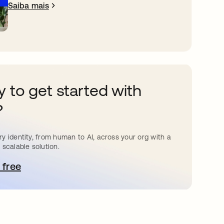
Saiba mais
 to get started with
?
y identity, from human to AI, across your org with a
 scalable solution.
 free
bre em uma nova guia