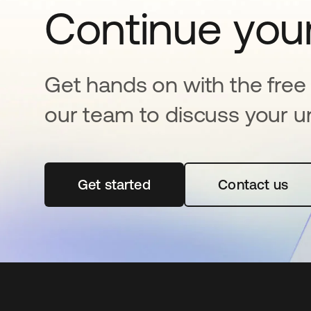
Continue your
Get hands on with the free t
our team to discuss your u
Get started
abre em uma nova guia
Contact us