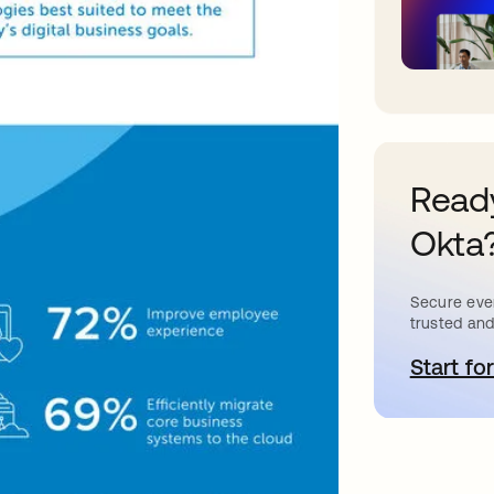
Ready
Okta
Secure ever
trusted and
Start for
a