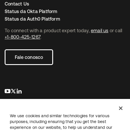
Contact Us
Status da Okta Platform
Status da Auth0 Platform
To connect with a product expert today,
email us
or call
+1-800-425-1267
.
Fale conosco
abre em uma nova guia
abre em uma nova guia
abre em uma nova guia
We use cookies and similar technologies for various
purposes, including ensuring that you get the best
experience on our website, to help us understand our