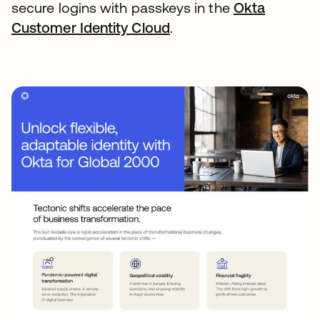
secure logins with passkeys in the
Okta
Customer Identity Cloud
abre em uma nova gui
.