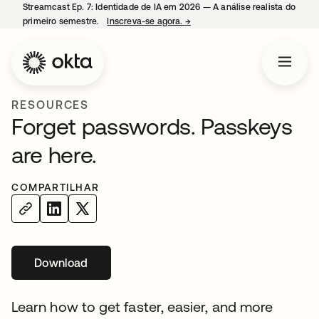
Streamcast Ep. 7: Identidade de IA em 2026 — A análise realista do
primeiro semestre.
Inscreva-se agora.
→
abre em uma nova guia
RESOURCES
Forget passwords. Passkeys
are here.
COMPARTILHAR
Download
abre em uma nova guia
Learn how to get faster, easier, and more