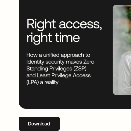
Download
abre em uma nova guia