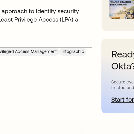
 approach to Identity security
east Privilege Access (LPA) a
Ready
ivileged Access Management
Infographic
Okta
Secure ever
trusted and
Start for
a