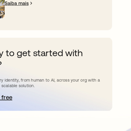
Saiba mais
 to get started with
?
y identity, from human to AI, across your org with a
 scalable solution.
 free
bre em uma nova guia