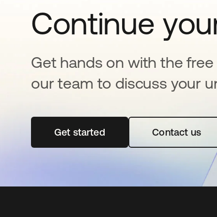
Continue your
Get hands on with the free t
our team to discuss your u
Get started
abre em uma nova guia
Contact us