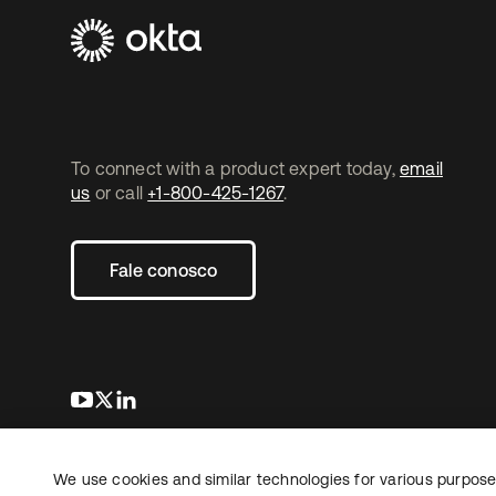
To connect with a product expert today,
email
us
or call
+1-800-425-1267
.
Fale conosco
abre em uma nova guia
abre em uma nova guia
abre em uma nova guia
We use cookies and similar technologies for various purposes
Copyright © 2026 Okta. Todos os direitos
Jurídico