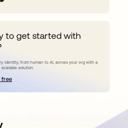
 to get started with
?
y identity, from human to AI, across your org with a
 scalable solution.
 free
bre em uma nova guia
y