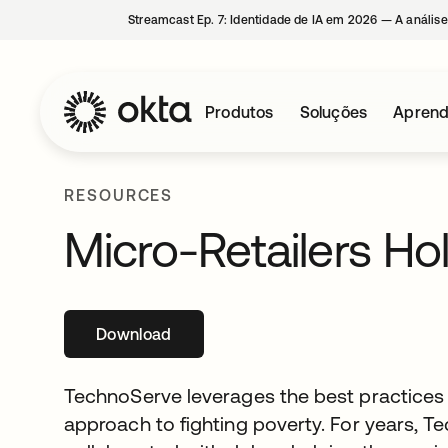
Streamcast Ep. 7: Identidade de IA em 2026 — A análise
Produtos
Soluções
Aprend
RESOURCES
Micro-Retailers Ho
Download
abre em uma nova guia
TechnoServe leverages the best practices o
approach to fighting poverty. For years, 