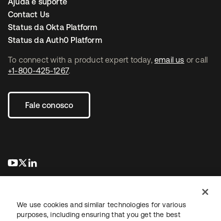
Ajuda e suporte
Contact Us
Status da Okta Platform
Status da Auth0 Platform
To connect with a product expert today,
email us
or call
+1-800-425-1267
.
Fale conosco
abre em uma nova guia
abre em uma nova guia
abre em uma nova guia
We use cookies and similar technologies for various
purposes, including ensuring that you get the best