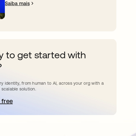
Saiba mais
 to get started with
?
y identity, from human to AI, across your org with a
 scalable solution.
 free
bre em uma nova guia