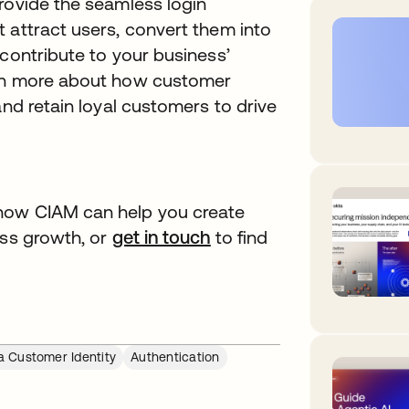
rovide the seamless login
 attract users, convert them into
 contribute to your business’
arn more about how customer
and retain loyal customers to drive
ia
how CIAM can help you create
ess growth, or
get in touch
abre em uma nova guia
to find
a Customer Identity
Authentication