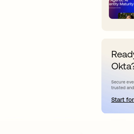
Ready
Okta
Secure ever
trusted and
Start for
a