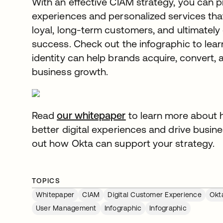
With an effective CIAM strategy, you can p
experiences and personalized services that
loyal, long-term customers, and ultimately
success. Check out the infographic to le
identity can help brands acquire, convert, 
business growth.
Read
our whitepaper
abre em uma nova gu
to learn more about 
better digital experiences and drive busin
out how Okta can support your strategy.
TOPICS
Whitepaper
CIAM
Digital Customer Experience
Okt
User Management
Infographic
Infographic