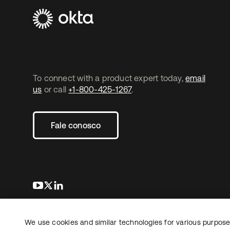
To connect with a product expert today,
email
us
or call
+1-800-425-1267
.
Fale conosco
abre em uma nova guia
abre em uma nova guia
abre em uma nova guia
We use cookies and similar technologies for various purposes
Copyright © 2026 Okta. Todos os direitos
Jurídico